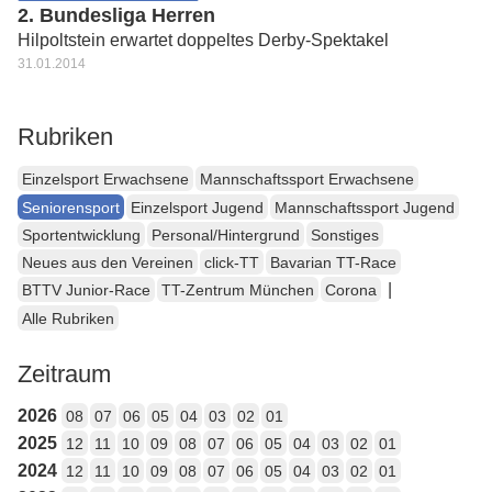
2. Bundesliga Herren
Hilpoltstein erwartet doppeltes Derby-Spektakel
31.01.2014
Rubriken
Einzelsport Erwachsene
Mannschaftssport Erwachsene
Seniorensport
Einzelsport Jugend
Mannschaftssport Jugend
Sportentwicklung
Personal/Hintergrund
Sonstiges
Neues aus den Vereinen
click-TT
Bavarian TT-Race
|
BTTV Junior-Race
TT-Zentrum München
Corona
Alle Rubriken
Zeitraum
2026
08
07
06
05
04
03
02
01
2025
12
11
10
09
08
07
06
05
04
03
02
01
2024
12
11
10
09
08
07
06
05
04
03
02
01