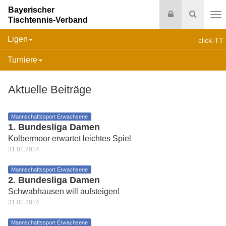
Bayerischer
Login
Suche
Tischtennis-Verband
Na
Ligen
click-TT
Turniere
Aktuelle Beiträge
Mannschaftssport Erwachsene
1. Bundesliga Damen
Kolbermoor erwartet leichtes Spiel
31.01.2014
Mannschaftssport Erwachsene
2. Bundesliga Damen
Schwabhausen will aufsteigen!
31.01.2014
Mannschaftssport Erwachsene