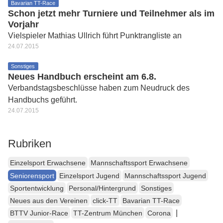
Bavarian TT-Race
Schon jetzt mehr Turniere und Teilnehmer als im
Vorjahr
Vielspieler Mathias Ullrich führt Punktrangliste an
24.07.2015
Sonstiges
Neues Handbuch erscheint am 6.8.
Verbandstagsbeschlüsse haben zum Neudruck des
Handbuchs geführt.
24.07.2015
Rubriken
Einzelsport Erwachsene
Mannschaftssport Erwachsene
Seniorensport
Einzelsport Jugend
Mannschaftssport Jugend
Sportentwicklung
Personal/Hintergrund
Sonstiges
Neues aus den Vereinen
click-TT
Bavarian TT-Race
|
BTTV Junior-Race
TT-Zentrum München
Corona