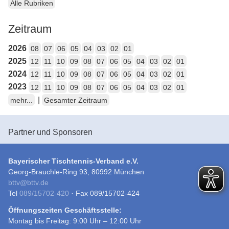
Alle Rubriken
Zeitraum
2026
08
07
06
05
04
03
02
01
2025
12
11
10
09
08
07
06
05
04
03
02
01
2024
12
11
10
09
08
07
06
05
04
03
02
01
2023
12
11
10
09
08
07
06
05
04
03
02
01
|
mehr...
Gesamter Zeitraum
Partner und Sponsoren
Bayerischer Tischtennis-Verband e.V.
Georg-Brauchle-Ring 93, 80992 München
bttv
@
bttv.de
Tel
089/15702-420
· Fax 089/15702-424
Öffnungszeiten Geschäftsstelle:
Montag bis Freitag: 9:00 Uhr – 12:00 Uhr