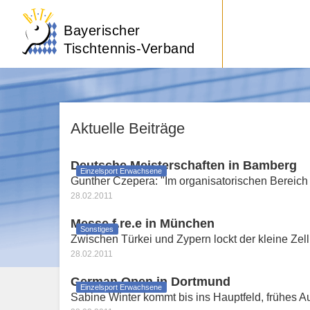
Bayerischer
Tischtennis-Verband
Aktuelle Beiträge
Deutsche Meisterschaften in Bamberg
Einzelsport Erwachsene
Gunther Czepera: "Im organisatorischen Bereich
28.02.2011
Messe f.re.e in München
Sonstiges
Zwischen Türkei und Zypern lockt der kleine Zell
28.02.2011
German Open in Dortmund
Einzelsport Erwachsene
Sabine Winter kommt bis ins Hauptfeld, frühes Au