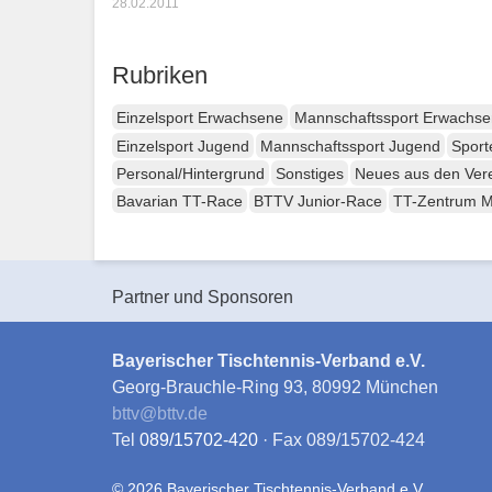
28.02.2011
Rubriken
Einzelsport Erwachsene
Mannschaftssport Erwachs
Einzelsport Jugend
Mannschaftssport Jugend
Sport
Personal/Hintergrund
Sonstiges
Neues aus den Ver
Bavarian TT-Race
BTTV Junior-Race
TT-Zentrum 
Partner und Sponsoren
Bayerischer Tischtennis-Verband e.V.
Georg-Brauchle-Ring 93, 80992 München
bttv
@
bttv.de
Tel
089/15702-420
· Fax 089/15702-424
© 2026 Bayerischer Tischtennis-Verband e.V.