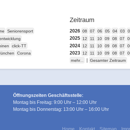
Zeitraum
2026
ene
Seniorensport
08
07
06
05
04
03
0
2025
entwicklung
12
11
10
09
08
07
0
2024
einen
click-TT
12
11
10
09
08
07
0
2023
München
Corona
12
11
10
09
08
07
0
|
mehr...
Gesamter Zeitraum
Öffnungszeiten Geschäftsstelle:
Montag bis Freitag: 9:00 Uhr – 12:00 Uhr
Montag bis Donnerstag: 13:00 Uhr – 16:00 Uhr
Home
Kontakt
Sitemap
Imp