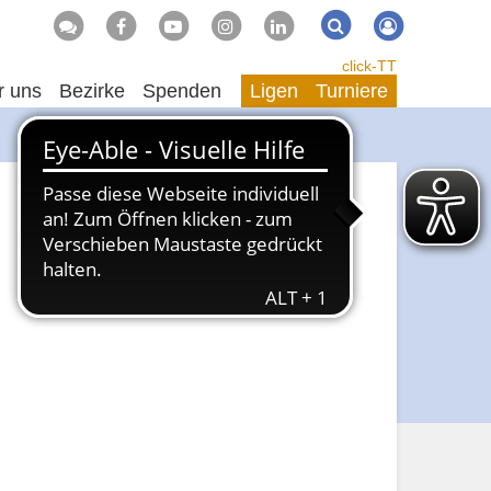
Suche
Suchen
click-TT
r uns
Bezirke
Spenden
Ligen
Turniere