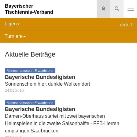
Bayerischer
Login
Suche
Tischtennis-Verband
Na
Ligen
click-TT
Turniere
Aktuelle Beiträge
Mannschaftssport Erwachsene
Bayerische Bundesligisten
Sonnenschein hier, dunkle Wolken dort
24.01.2016
Mannschaftssport Erwachsene
Bayerische Bundesligisten
Damen-Oberhaus startet mit zwei bayerischen
Heimspielen in die zweite Saisonhälfte - FFB-Herren
empfangen Saarbrücken