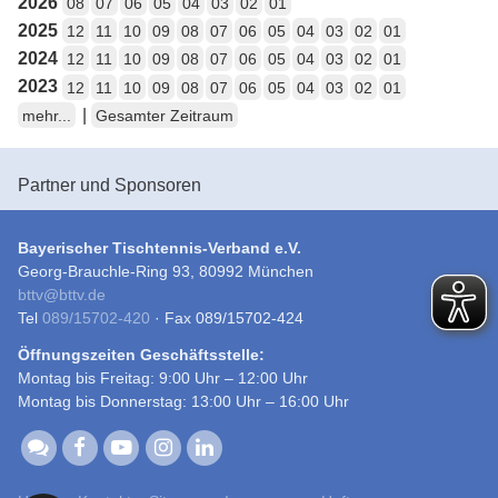
2026
08
07
06
05
04
03
02
01
2025
12
11
10
09
08
07
06
05
04
03
02
01
2024
12
11
10
09
08
07
06
05
04
03
02
01
2023
12
11
10
09
08
07
06
05
04
03
02
01
|
mehr...
Gesamter Zeitraum
Partner und Sponsoren
Bayerischer Tischtennis-Verband e.V.
Georg-Brauchle-Ring 93, 80992 München
bttv
@
bttv.de
Tel
089/15702-420
· Fax 089/15702-424
Öffnungszeiten Geschäftsstelle:
Montag bis Freitag: 9:00 Uhr – 12:00 Uhr
Montag bis Donnerstag: 13:00 Uhr – 16:00 Uhr