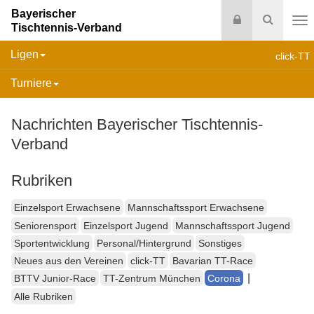
Bayerischer
Login
Suche
Tischtennis-Verband
Na
Ligen
click-TT
Turniere
Nachrichten Bayerischer Tischtennis-
Verband
Rubriken
Einzelsport Erwachsene
Mannschaftssport Erwachsene
Seniorensport
Einzelsport Jugend
Mannschaftssport Jugend
Sportentwicklung
Personal/Hintergrund
Sonstiges
Neues aus den Vereinen
click-TT
Bavarian TT-Race
|
BTTV Junior-Race
TT-Zentrum München
Corona
Alle Rubriken