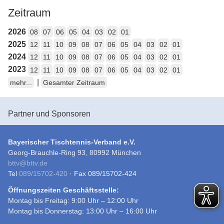
Zeitraum
2026
08
07
06
05
04
03
02
01
2025
12
11
10
09
08
07
06
05
04
03
02
01
2024
12
11
10
09
08
07
06
05
04
03
02
01
2023
12
11
10
09
08
07
06
05
04
03
02
01
|
mehr...
Gesamter Zeitraum
Partner und Sponsoren
Bayerischer Tischtennis-Verband e.V.
Georg-Brauchle-Ring 93, 80992 München
bttv
@
bttv.de
Tel
089/15702-420
· Fax 089/15702-424
Öffnungszeiten Geschäftsstelle:
Montag bis Freitag: 9:00 Uhr – 12:00 Uhr
Montag bis Donnerstag: 13:00 Uhr – 16:00 Uhr