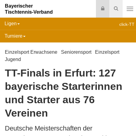
Bayerischer
Login
Suche
Tischtennis-Verband
Na
Ligen
click-TT
Turniere
Einzelsport Erwachsene
Seniorensport
Einzelsport
Jugend
TT-Finals in Erfurt: 127
bayerische Starterinnen
und Starter aus 76
Vereinen
Deutsche Meisterschaften der