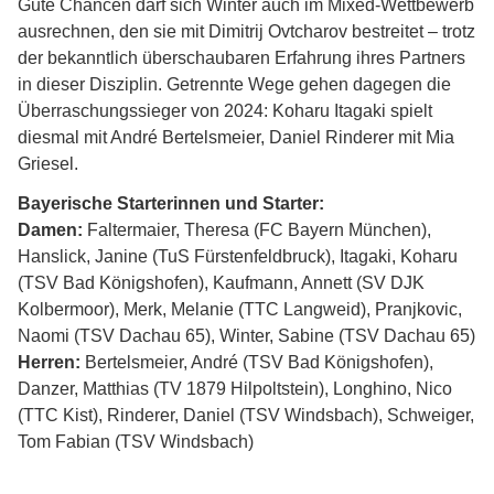
Gute Chancen darf sich Winter auch im Mixed-Wettbewerb
ausrechnen, den sie mit Dimitrij Ovtcharov bestreitet – trotz
der bekanntlich überschaubaren Erfahrung ihres Partners
in dieser Disziplin. Getrennte Wege gehen dagegen die
Überraschungssieger von 2024: Koharu Itagaki spielt
diesmal mit André Bertelsmeier, Daniel Rinderer mit Mia
Griesel.
Bayerische Starterinnen und Starter:
Damen:
Faltermaier, Theresa (FC Bayern München),
Hanslick, Janine (TuS Fürstenfeldbruck), Itagaki, Koharu
(TSV Bad Königshofen), Kaufmann, Annett (SV DJK
Kolbermoor), Merk, Melanie (TTC Langweid), Pranjkovic,
Naomi (TSV Dachau 65), Winter, Sabine (TSV Dachau 65)
Herren:
Bertelsmeier, André (TSV Bad Königshofen),
Danzer, Matthias (TV 1879 Hilpoltstein), Longhino, Nico
(TTC Kist), Rinderer, Daniel (TSV Windsbach), Schweiger,
Tom Fabian (TSV Windsbach)