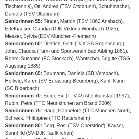
Tischtennis), Ott, Andrea (TSV Ottobrunn), Schuhmacher,
Daniela (TSV Ottobrunn)
Seniorinnen 55:
Binder, Marion (TSV 1860 Ansbach),
Edelhäuser, Claudia (DJK Viktoria Wombach 1925),
Messer, Sylvia (ESV München-Freimann)
Seniorinnen 60:
Dietrich, Gerti (DJK SB Regensburg),
John, Claudia (Turn- und Sportverein Bad Aibling 1861),
Rehm, Susanne (FC Stöckach), Wantscher, Brigitte (TSG
Augsburg 1885)
Seniorinnen 65:
Baumann, Daniela (SB Versbach),
Hellwig, Karen (SV Eurasburg-Beuerberg), Kahl, Karin
(SC Biberbach)
Seniorinnen 70:
Beier, Evi (TTV 45 Altenkunstadt 1997),
Rubin, Petra (TTC Neunkirchen am Brand 2006)
Seniorinnen 75:
Haug, Hannelore (TTC München-Nord),
Schreck, Philippine (TTC Rettersheim)
Seniorinnen 80:
Berg, Rosi (TSV Oberstdorf), Kayser,
Sonnhild (SV-DJK Taufkirchen)