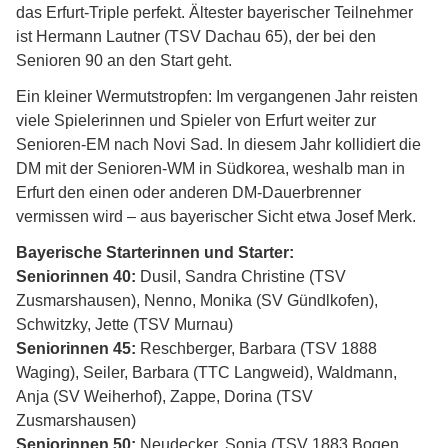
das Erfurt-Triple perfekt. Ältester bayerischer Teilnehmer
ist Hermann Lautner (TSV Dachau 65), der bei den
Senioren 90 an den Start geht.
Ein kleiner Wermutstropfen: Im vergangenen Jahr reisten
viele Spielerinnen und Spieler von Erfurt weiter zur
Senioren-EM nach Novi Sad. In diesem Jahr kollidiert die
DM mit der Senioren-WM in Südkorea, weshalb man in
Erfurt den einen oder anderen DM-Dauerbrenner
vermissen wird – aus bayerischer Sicht etwa Josef Merk.
Bayerische Starterinnen und Starter:
Seniorinnen 40:
Dusil, Sandra Christine (TSV
Zusmarshausen), Nenno, Monika (SV Gündlkofen),
Schwitzky, Jette (TSV Murnau)
Seniorinnen 45:
Reschberger, Barbara (TSV 1888
Waging), Seiler, Barbara (TTC Langweid), Waldmann,
Anja (SV Weiherhof), Zappe, Dorina (TSV
Zusmarshausen)
Seniorinnen 50:
Neudecker, Sonja (TSV 1883 Bogen