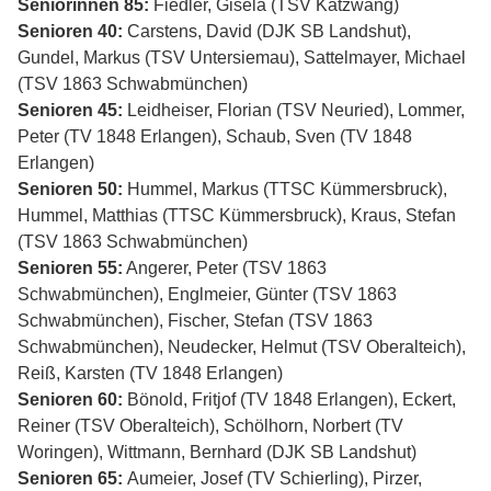
Seniorinnen 85:
Fiedler, Gisela (TSV Katzwang)
Senioren 40:
Carstens, David (DJK SB Landshut),
Gundel, Markus (TSV Untersiemau), Sattelmayer, Michael
(TSV 1863 Schwabmünchen)
Senioren 45:
Leidheiser, Florian (TSV Neuried), Lommer,
Peter (TV 1848 Erlangen), Schaub, Sven (TV 1848
Erlangen)
Senioren 50:
Hummel, Markus (TTSC Kümmersbruck),
Hummel, Matthias (TTSC Kümmersbruck), Kraus, Stefan
(TSV 1863 Schwabmünchen)
Senioren 55:
Angerer, Peter (TSV 1863
Schwabmünchen), Englmeier, Günter (TSV 1863
Schwabmünchen), Fischer, Stefan (TSV 1863
Schwabmünchen), Neudecker, Helmut (TSV Oberalteich),
Reiß, Karsten (TV 1848 Erlangen)
Senioren 60:
Bönold, Fritjof (TV 1848 Erlangen), Eckert,
Reiner (TSV Oberalteich), Schölhorn, Norbert (TV
Woringen), Wittmann, Bernhard (DJK SB Landshut)
Senioren 65:
Aumeier, Josef (TV Schierling), Pirzer,