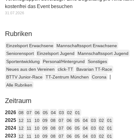
kostenfrei das Event besuchen
31.07.2026
Rubriken
Einzelsport Erwachsene
Mannschaftssport Erwachsene
Seniorensport
Einzelsport Jugend
Mannschaftssport Jugend
Sportentwicklung
Personal/Hintergrund
Sonstiges
Neues aus den Vereinen
click-TT
Bavarian TT-Race
|
BTTV Junior-Race
TT-Zentrum München
Corona
Alle Rubriken
Zeitraum
2026
08
07
06
05
04
03
02
01
2025
12
11
10
09
08
07
06
05
04
03
02
01
2024
12
11
10
09
08
07
06
05
04
03
02
01
2023
12
11
10
09
08
07
06
05
04
03
02
01