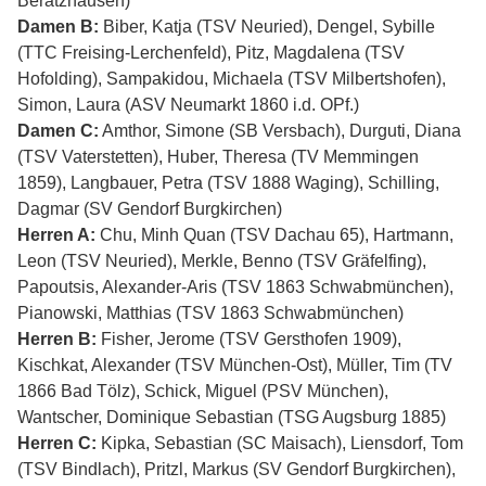
Beratzhausen)
Damen B:
Biber, Katja (TSV Neuried), Dengel, Sybille
(TTC Freising-Lerchenfeld), Pitz, Magdalena (TSV
Hofolding), Sampakidou, Michaela (TSV Milbertshofen),
Simon, Laura (ASV Neumarkt 1860 i.d. OPf.)
Damen C:
Amthor, Simone (SB Versbach), Durguti, Diana
(TSV Vaterstetten), Huber, Theresa (TV Memmingen
1859), Langbauer, Petra (TSV 1888 Waging), Schilling,
Dagmar (SV Gendorf Burgkirchen)
Herren A:
Chu, Minh Quan (TSV Dachau 65), Hartmann,
Leon (TSV Neuried), Merkle, Benno (TSV Gräfelfing),
Papoutsis, Alexander-Aris (TSV 1863 Schwabmünchen),
Pianowski, Matthias (TSV 1863 Schwabmünchen)
Herren B:
Fisher, Jerome (TSV Gersthofen 1909),
Kischkat, Alexander (TSV München-Ost), Müller, Tim (TV
1866 Bad Tölz), Schick, Miguel (PSV München),
Wantscher, Dominique Sebastian (TSG Augsburg 1885)
Herren C:
Kipka, Sebastian (SC Maisach), Liensdorf, Tom
(TSV Bindlach), Pritzl, Markus (SV Gendorf Burgkirchen),