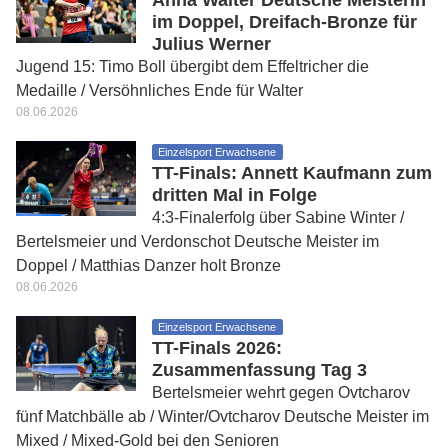
im Doppel, Dreifach-Bronze für
Julius Werner
Jugend 15: Timo Boll übergibt dem Effeltricher die
Medaille / Versöhnliches Ende für Walter
08.06.2026
Einzelsport Erwachsene
TT-Finals: Annett Kaufmann zum
dritten Mal in Folge
4:3-Finalerfolg über Sabine Winter /
Bertelsmeier und Verdonschot Deutsche Meister im
Doppel / Matthias Danzer holt Bronze
08.06.2026
Einzelsport Erwachsene
TT-Finals 2026:
Zusammenfassung Tag 3
Bertelsmeier wehrt gegen Ovtcharov
fünf Matchbälle ab / Winter/Ovtcharov Deutsche Meister im
Mixed / Mixed-Gold bei den Senioren