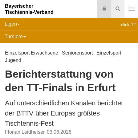
Bayerischer
Login
Suche
Tischtennis-Verband
Na
Ligen
click-TT
Turniere
Einzelsport Erwachsene
Seniorensport
Einzelsport
Jugend
Berichterstattung von
den TT-Finals in Erfurt
Auf unterschiedlichen Kanälen berichtet
der BTTV über Europas größtes
Tischtennis-Fest
Florian Leidheiser
,
03.06.2026