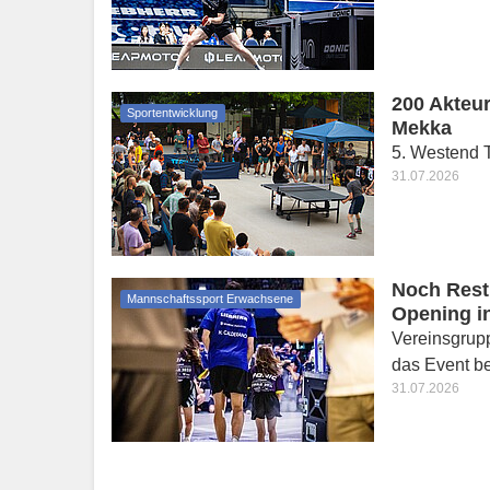
200 Akteur
Sportentwicklung
Mekka
5. Westend T
31.07.2026
Noch Restp
Mannschaftssport Erwachsene
Opening i
Vereinsgrupp
das Event b
31.07.2026