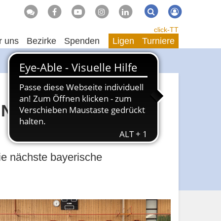
Suche
Suchen
click-TT
r uns
Bezirke
Spenden
Ligen
Turniere
0 Nachwuchstalente
ie nächste bayerische