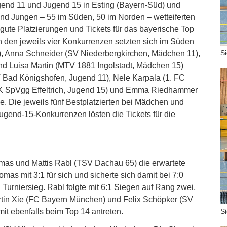
ugend 11 und Jugend 15 in Esting (Bayern-Süd) und
nd Jungen – 55 im Süden, 50 im Norden – wetteiferten
gute Platzierungen und Tickets für das bayerische Top
 den jeweils vier Konkurrenzen setzten sich im Süden
S
, Anna Schneider (SV Niederbergkirchen, Mädchen 11),
d Luisa Martin (MTV 1881 Ingolstadt, Mädchen 15)
Bad Königshofen, Jugend 11), Nele Karpala (1. FC
JK SpVgg Effeltrich, Jugend 15) und Emma Riedhammer
. Die jeweils fünf Bestplatzierten bei Mädchen und
ugend-15-Konkurrenzen lösten die Tickets für die
omas und Mattis Rabl (TSV Dachau 65) die erwartete
mas mit 3:1 für sich und sicherte sich damit bei 7:0
urniersieg. Rabl folgte mit 6:1 Siegen auf Rang zwei,
artin Xie (FC Bayern München) und Felix Schöpker (SV
mit ebenfalls beim Top 14 antreten.
S