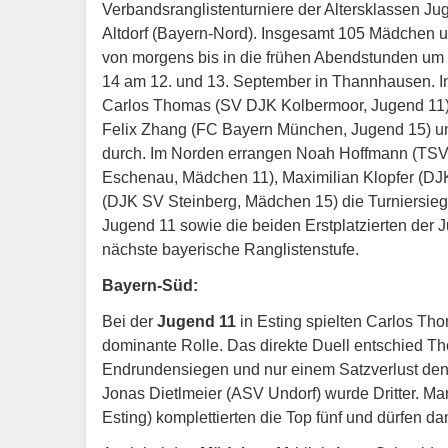
Verbandsranglistenturniere der Altersklassen J
Altdorf (Bayern-Nord). Insgesamt 105 Mädchen u
von morgens bis in die frühen Abendstunden um 
14 am 12. und 13. September in Thannhausen. In
Carlos Thomas (SV DJK Kolbermoor, Jugend 11)
Felix Zhang (FC Bayern München, Jugend 15) un
durch. Im Norden errangen Noah Hoffmann (TSV 
Eschenau, Mädchen 11), Maximilian Klopfer (D
(DJK SV Steinberg, Mädchen 15) die Turniersiege
Jugend 11 sowie die beiden Erstplatzierten der J
nächste bayerische Ranglistenstufe.
Bayern-Süd:
Bei der
Jugend 11
in Esting spielten Carlos Th
dominante Rolle. Das direkte Duell entschied Tho
Endrundensiegen und nur einem Satzverlust den T
Jonas Dietlmeier (ASV Undorf) wurde Dritter. M
Esting) komplettierten die Top fünf und dürfen da