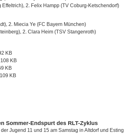
Effeltrich), 2. Felix Hampp (TV Coburg-Ketschendorf)
adt), 2. Miecia Ye (FC Bayern München)
inberg), 2. Clara Heim (TSV Stangenroth)
92 KB
f
108 KB
69 KB
109 KB
en Sommer-Endspurt des RLT-Zyklus
e der Jugend 11 und 15 am Samstag in Altdorf und Esting