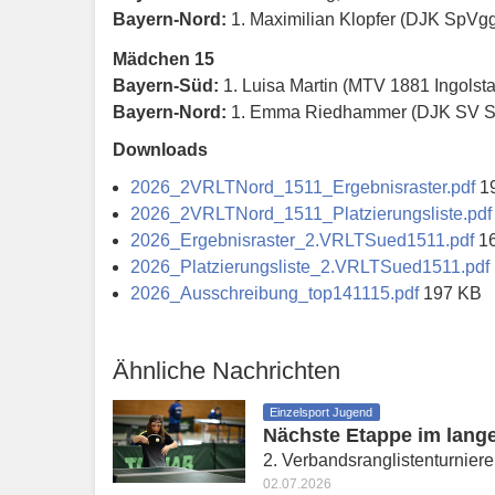
Bayern-Nord:
1. Maximilian Klopfer (DJK SpVgg 
Mädchen 15
Bayern-Süd:
1. Luisa Martin (MTV 1881 Ingolst
Bayern-Nord:
1. Emma Riedhammer (DJK SV Ste
Downloads
2026_2VRLTNord_1511_Ergebnisraster.pdf
1
2026_2VRLTNord_1511_Platzierungsliste.pd
2026_Ergebnisraster_2.VRLTSued1511.pdf
1
2026_Platzierungsliste_2.VRLTSued1511.pdf
2026_Ausschreibung_top141115.pdf
197 KB
Ähnliche Nachrichten
Einzelsport Jugend
Nächste Etappe im lang
2. Verbandsranglistenturnier
02.07.2026