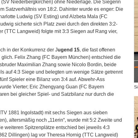
 (SV Niederbergkirchen) ohne Niederlage. Die Siegerin
m Satzverhältnis von 18:2. Dahinter wurde es enger: Die
harlotte Ludwig (SV Esting) und Alzbeta Mala (FC
dwig sicherte sich Platz zwei durch den direkten 3:2-
r (TTC Langweid) folgte mit 3:3 Siegen auf Rang vier,
h in der Konkurrenz der J
ugend 15
, die fast offenen
glich. Felix Zhang (FC Bayern München) entschied die
ngsbruder Maximilian Zhang sowie Nicolo Bordin, beide
s auf 4:3 Siege und belegten um wenige Sätze getrennt
 fünf Spieler eine Bilanz von 3:4 auf. Abwehr-Ass
rde Vierter; Eric Zhengyang Guan (FC Bayern
S
en bei gleicher Spiel- und Satzbilanz nur durch die
TV 1881 Ingolstadt) mit sechs Siegen aus sieben
), altersmäßig noch „11erin“, wurde mit 5:2 Zweite und
ie weiteren Spitzenplätze entschied bei jeweils 4:3
1862 Dillingen) lag vor Theresa Hornig (TTC Langweid)