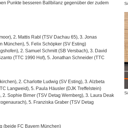
eben Punkte besseren Ballbilanz gegenüber der zudem
S
or), 2. Mattis Rabl (TSV Dachau 65), 3. Jonas
rn München), 5. Felix Schöpker (SV Esting)
shofen), 2. Samuel Schmitt (SB Versbach), 3. David
Szanto (TTC 1990 Hof), 5. Jonathan Schneider (TTC
rchen), 2. Charlotte Ludwig (SV Esting), 3. Alzbeta
C Langweid), 5. Paula Häusler (DJK Treffelstein)
S
, 2. Sophie Birner (TSV Detag Wernberg), 3. Laura Deak
rzogenaurach), 5. Franziska Graber (TSV Detag
ang (beide FC Bayern München)