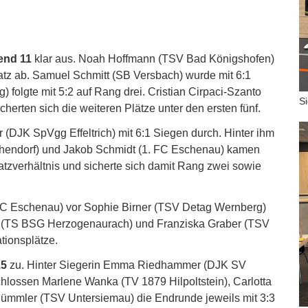
end 11
klar aus. Noah Hoffmann (TSV Bad Königshofen)
atz ab. Samuel Schmitt (SB Versbach) wurde mit 6:1
olgte mit 5:2 auf Rang drei. Cristian Cirpaci-Szanto
S
erten sich die weiteren Plätze unter den ersten fünf.
r (DJK SpVgg Effeltrich) mit 6:1 Siegen durch. Hinter ihm
hendorf) und Jakob Schmidt (1. FC Eschenau) kamen
tzverhältnis und sicherte sich damit Rang zwei sowie
C Eschenau) vor Sophie Birner (TSV Detag Wernberg)
ia (TS BSG Herzogenaurach) und Franziska Graber (TSV
tionsplätze.
15
zu. Hinter Siegerin Emma Riedhammer (DJK SV
hlossen Marlene Wanka (TV 1879 Hilpoltstein), Carlotta
Dümmler (TSV Untersiemau) die Endrunde jeweils mit 3:3