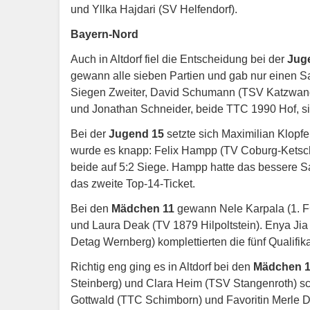
und Yllka Hajdari (SV Helfendorf).
Bayern-Nord
Auch in Altdorf fiel die Entscheidung bei der
Jug
gewann alle sieben Partien und gab nur einen S
Siegen Zweiter, David Schumann (TSV Katzwang) f
und Jonathan Schneider, beide TTC 1990 Hof, sich
Bei der
Jugend 15
setzte sich Maximilian Klopfe
wurde es knapp: Felix Hampp (TV Coburg-Ketsc
beide auf 5:2 Siege. Hampp hatte das bessere Sa
das zweite Top-14-Ticket.
Bei den
Mädchen 11
gewann Nele Karpala (1. F
und Laura Deak (TV 1879 Hilpoltstein). Enya J
Detag Wernberg) komplettierten die fünf Qualifika
Richtig eng ging es in Altdorf bei den
Mädchen 
Steinberg) und Clara Heim (TSV Stangenroth) sc
Gottwald (TTC Schimborn) und Favoritin Merle 