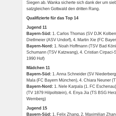
Siegen ab. Wanka sicherte sich dank der um si
satzgleichen Gottwald den dritten Rang.
Qualifizierte für das Top 14
Jugend 11
Bayern-Süd:
1. Carlos Thomas (SV DJK Kolbermo
Dietlmeier (ASV Undorf), 4. Martin Xie (FC Baye
Bayern-Nord:
1. Noah Hoffmann (TSV Bad König
Schumann (TSV Katzwang), 4. Cristian Cirpaci-
1990 Hof)
Mädchen 11
Bayern-Süd:
1. Anna Schneider (SV Niederbergki
Mala (FC Bayern München), 4. Chiara Neuner (TT
Bayern-Nord:
1. Nele Karpala (1. FC Eschenau)
(TV 1879 Hilpoltstein), 4. Enya Jia (TS BSG He
Wernberg)
Jugend 15
Bayern-Süd:
1. Felix Zhang, 2. Maximilian Zh