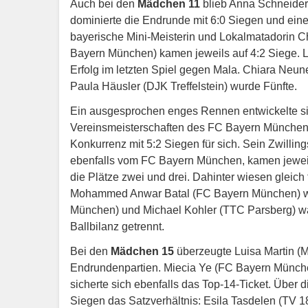
Auch bei den
Mädchen 11
blieb Anna Schneider
dominierte die Endrunde mit 6:0 Siegen und eine
bayerische Mini-Meisterin und Lokalmatadorin C
Bayern München) kamen jeweils auf 4:2 Siege. Lu
Erfolg im letzten Spiel gegen Mala. Chiara Neune
Paula Häusler (DJK Treffelstein) wurde Fünfte.
Ein ausgesprochen enges Rennen entwickelte sic
Vereinsmeisterschaften des FC Bayern München 
Konkurrenz mit 5:2 Siegen für sich. Sein Zwilli
ebenfalls vom FC Bayern München, kamen jeweil
die Plätze zwei und drei. Dahinter wiesen gleich
Mohammed Anwar Batal (FC Bayern München) wu
München) und Michael Kohler (TTC Parsberg) war
Ballbilanz getrennt.
Bei den
Mädchen 15
überzeugte Luisa Martin (M
Endrundenpartien. Miecia Ye (FC Bayern München
sicherte sich ebenfalls das Top-14-Ticket. Über d
Siegen das Satzverhältnis: Esila Tasdelen (TV 