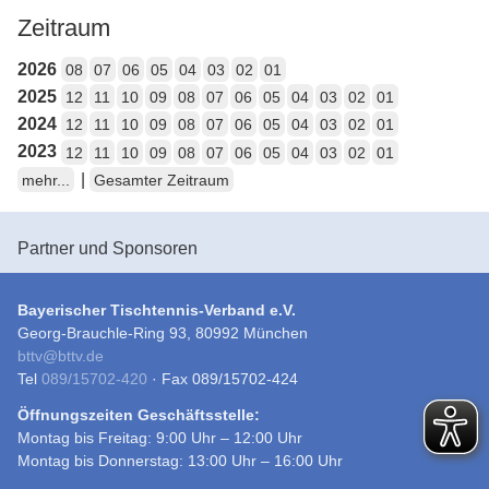
Zeitraum
2026
08
07
06
05
04
03
02
01
2025
12
11
10
09
08
07
06
05
04
03
02
01
2024
12
11
10
09
08
07
06
05
04
03
02
01
2023
12
11
10
09
08
07
06
05
04
03
02
01
|
mehr...
Gesamter Zeitraum
Partner und Sponsoren
Bayerischer Tischtennis-Verband e.V.
Georg-Brauchle-Ring 93, 80992 München
bttv
@
bttv.de
Tel
089/15702-420
· Fax 089/15702-424
Öffnungszeiten Geschäftsstelle:
Montag bis Freitag: 9:00 Uhr – 12:00 Uhr
Montag bis Donnerstag: 13:00 Uhr – 16:00 Uhr