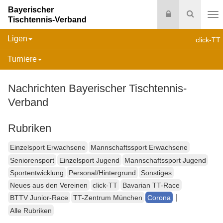
Bayerischer
Login
Suche
Tischtennis-Verband
Na
Ligen
click-TT
Turniere
Nachrichten Bayerischer Tischtennis-
Verband
Rubriken
Einzelsport Erwachsene
Mannschaftssport Erwachsene
Seniorensport
Einzelsport Jugend
Mannschaftssport Jugend
Sportentwicklung
Personal/Hintergrund
Sonstiges
Neues aus den Vereinen
click-TT
Bavarian TT-Race
|
BTTV Junior-Race
TT-Zentrum München
Corona
Alle Rubriken