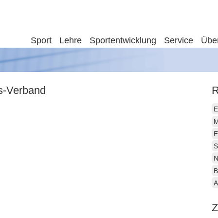
Sport
Lehre
Sportentwicklung
Service
Übe
is-Verband
R
E
M
E
S
N
B
A
Z