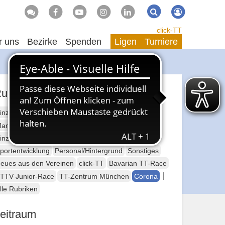
Suche
Suchen
click-TT
r uns
Bezirke
Spenden
Ligen
Turniere
ubriken
inzelsport Erwachsene
annschaftssport Erwachsene
Seniorensport
inzelsport Jugend
Mannschaftssport Jugend
portentwicklung
Personal/Hintergrund
Sonstiges
eues aus den Vereinen
click-TT
Bavarian TT-Race
|
TTV Junior-Race
TT-Zentrum München
Corona
lle Rubriken
eitraum