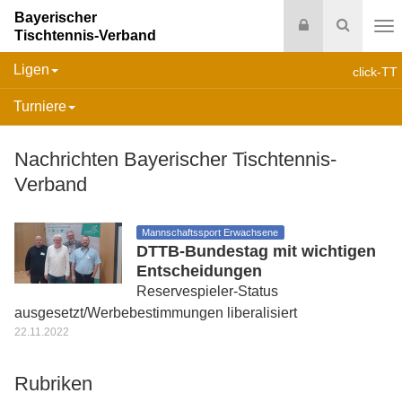
Bayerischer
Login
Suche
Tischtennis-Verband
Na
Ligen
click-TT
Turniere
Nachrichten Bayerischer Tischtennis-
Verband
Mannschaftssport Erwachsene
DTTB-Bundestag mit wichtigen
Entscheidungen
Reservespieler-Status
ausgesetzt/Werbebestimmungen liberalisiert
22.11.2022
Rubriken