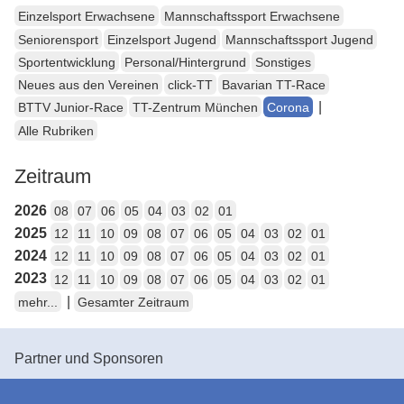
Einzelsport Erwachsene
Mannschaftssport Erwachsene
Seniorensport
Einzelsport Jugend
Mannschaftssport Jugend
Sportentwicklung
Personal/Hintergrund
Sonstiges
Neues aus den Vereinen
click-TT
Bavarian TT-Race
|
BTTV Junior-Race
TT-Zentrum München
Corona
Alle Rubriken
Zeitraum
2026
08
07
06
05
04
03
02
01
2025
12
11
10
09
08
07
06
05
04
03
02
01
2024
12
11
10
09
08
07
06
05
04
03
02
01
2023
12
11
10
09
08
07
06
05
04
03
02
01
|
mehr...
Gesamter Zeitraum
Partner und Sponsoren