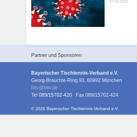
17.02.2022
Partner und Sponsoren
Bayerischer Tischtennis-Verband e.V.
Georg-Brauchle-Ring 93, 80992 München
bttv
@
bttv.de
Tel
089/15702-420
· Fax 089/15702-424
© 2026 Bayerischer Tischtennis-Verband e.V.