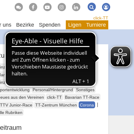
Suche
Suchen
click-TT
r uns
Bezirke
Spenden
Ligen
Turniere
ubriken
inzelsport Erwachsene
annschaftssport Erwachsene
Seniorensport
inzelsport Jugend
Mannschaftssport Jugend
portentwicklung
Personal/Hintergrund
Sonstiges
eues aus den Vereinen
click-TT
Bavarian TT-Race
|
TTV Junior-Race
TT-Zentrum München
Corona
lle Rubriken
eitraum