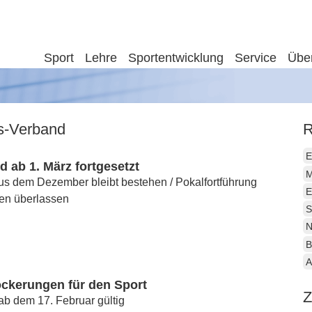
Sport
Lehre
Sportentwicklung
Service
Übe
is-Verband
R
E
d ab 1. März fortgesetzt
M
us dem Dezember bleibt bestehen / Pokalfortführung
E
ken überlassen
S
N
B
A
ockerungen für den Sport
Z
b dem 17. Februar gültig