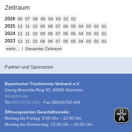
Zeitraum
2026
08
07
06
05
04
03
02
01
2025
12
11
10
09
08
07
06
05
04
03
02
01
2024
12
11
10
09
08
07
06
05
04
03
02
01
2023
12
11
10
09
08
07
06
05
04
03
02
01
|
mehr...
Gesamter Zeitraum
Partner und Sponsoren
Bayerischer Tischtennis-Verband e.V.
Georg-Brauchle-Ring 93, 80992 München
bttv
@
bttv.de
Tel
089/15702-420
· Fax 089/15702-424
Öffnungszeiten Geschäftsstelle:
Montag bis Freitag: 9:00 Uhr – 12:00 Uhr
Montag bis Donnerstag: 13:00 Uhr – 16:00 Uhr