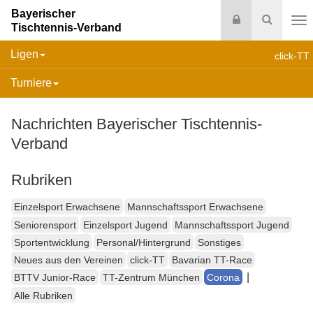
Bayerischer
Login
Suche
Tischtennis-Verband
Na
Ligen
click-TT
Turniere
Nachrichten Bayerischer Tischtennis-
Verband
Rubriken
Einzelsport Erwachsene
Mannschaftssport Erwachsene
Seniorensport
Einzelsport Jugend
Mannschaftssport Jugend
Sportentwicklung
Personal/Hintergrund
Sonstiges
Neues aus den Vereinen
click-TT
Bavarian TT-Race
|
BTTV Junior-Race
TT-Zentrum München
Corona
Alle Rubriken