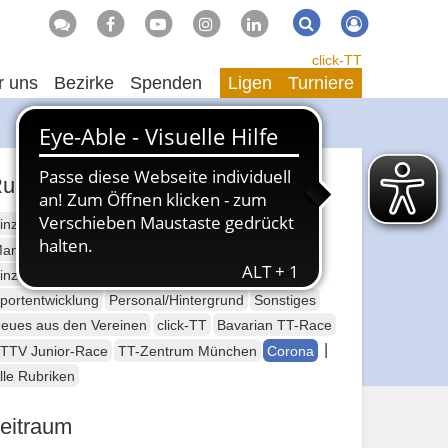
Suche
Suchen
click-TT
r uns
Bezirke
Spenden
Ligen
Turniere
ubriken
inzelsport Erwachsene
annschaftssport Erwachsene
Seniorensport
inzelsport Jugend
Mannschaftssport Jugend
portentwicklung
Personal/Hintergrund
Sonstiges
eues aus den Vereinen
click-TT
Bavarian TT-Race
|
TTV Junior-Race
TT-Zentrum München
Corona
lle Rubriken
eitraum