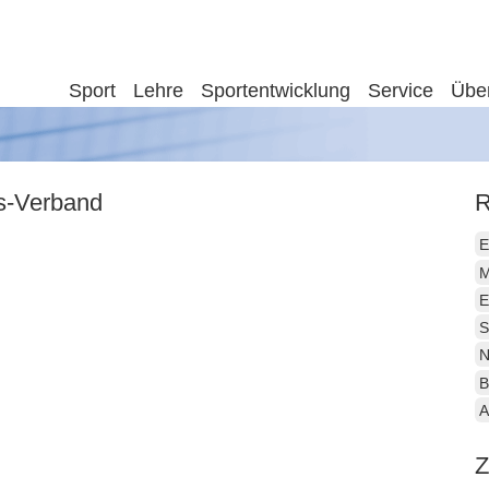
Sport
Lehre
Sportentwicklung
Service
Übe
is-Verband
R
E
M
E
S
N
B
A
Z