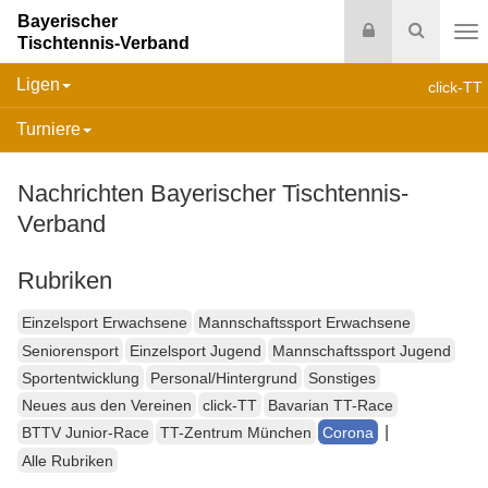
Bayerischer
Login
Suche
Tischtennis-Verband
Na
Ligen
click-TT
Turniere
Nachrichten Bayerischer Tischtennis-
Verband
Rubriken
Einzelsport Erwachsene
Mannschaftssport Erwachsene
Seniorensport
Einzelsport Jugend
Mannschaftssport Jugend
Sportentwicklung
Personal/Hintergrund
Sonstiges
Neues aus den Vereinen
click-TT
Bavarian TT-Race
|
BTTV Junior-Race
TT-Zentrum München
Corona
Alle Rubriken