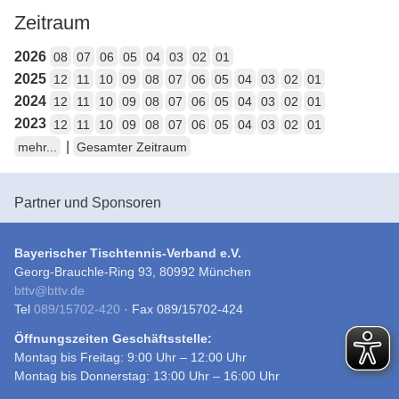
Zeitraum
2026
08
07
06
05
04
03
02
01
2025
12
11
10
09
08
07
06
05
04
03
02
01
2024
12
11
10
09
08
07
06
05
04
03
02
01
2023
12
11
10
09
08
07
06
05
04
03
02
01
|
mehr...
Gesamter Zeitraum
Partner und Sponsoren
Bayerischer Tischtennis-Verband e.V.
Georg-Brauchle-Ring 93, 80992 München
bttv
@
bttv.de
Tel
089/15702-420
· Fax 089/15702-424
Öffnungszeiten Geschäftsstelle:
Montag bis Freitag: 9:00 Uhr – 12:00 Uhr
Montag bis Donnerstag: 13:00 Uhr – 16:00 Uhr