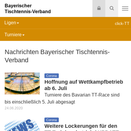
Bayerischer
Login
Suche
Tischtennis-Verband
Na
Ligen
click-TT
Turniere
Nachrichten Bayerischer Tischtennis-
Verband
Corona
Hoffnung auf Wettkampfbetrieb
ab 6. Juli
Turniere des Bavarian TT-Race sind
bis einschließlich 5. Juli abgesagt
24.06.2020
Corona
Weitere Lockerungen für den