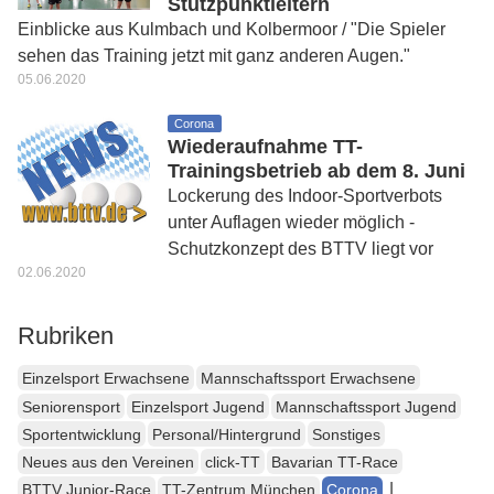
Stützpunktleitern
Einblicke aus Kulmbach und Kolbermoor / "Die Spieler
sehen das Training jetzt mit ganz anderen Augen."
05.06.2020
Corona
Wiederaufnahme TT-
Trainingsbetrieb ab dem 8. Juni
Lockerung des Indoor-Sportverbots
unter Auflagen wieder möglich -
Schutzkonzept des BTTV liegt vor
02.06.2020
Rubriken
Einzelsport Erwachsene
Mannschaftssport Erwachsene
Seniorensport
Einzelsport Jugend
Mannschaftssport Jugend
Sportentwicklung
Personal/Hintergrund
Sonstiges
Neues aus den Vereinen
click-TT
Bavarian TT-Race
|
BTTV Junior-Race
TT-Zentrum München
Corona