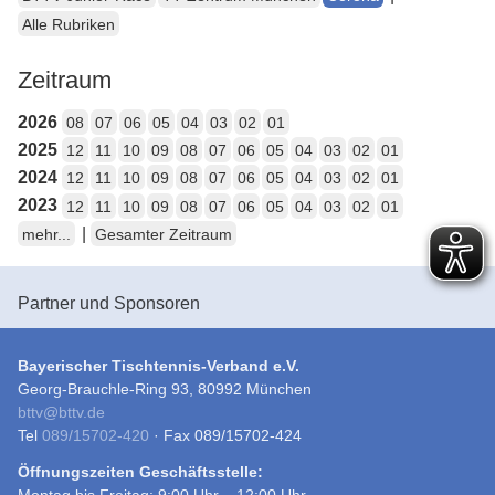
Alle Rubriken
Zeitraum
2026
08
07
06
05
04
03
02
01
2025
12
11
10
09
08
07
06
05
04
03
02
01
2024
12
11
10
09
08
07
06
05
04
03
02
01
2023
12
11
10
09
08
07
06
05
04
03
02
01
|
mehr...
Gesamter Zeitraum
Partner und Sponsoren
Bayerischer Tischtennis-Verband e.V.
Georg-Brauchle-Ring 93, 80992 München
bttv
@
bttv.de
Tel
089/15702-420
· Fax 089/15702-424
Öffnungszeiten Geschäftsstelle:
Montag bis Freitag: 9:00 Uhr – 12:00 Uhr