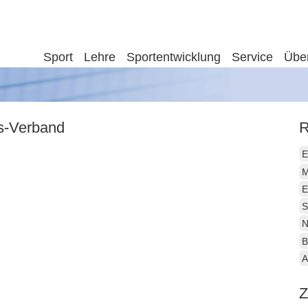
Sport
Lehre
Sportentwicklung
Service
Übe
is-Verband
R
E
M
E
S
N
B
A
Z