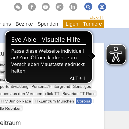
Suche
Suchen
click-TT
r uns
Bezirke
Spenden
Ligen
Turniere
ubriken
inzelsport Erwachsene
annschaftssport Erwachsene
Seniorensport
inzelsport Jugend
Mannschaftssport Jugend
portentwicklung
Personal/Hintergrund
Sonstiges
eues aus den Vereinen
click-TT
Bavarian TT-Race
|
TTV Junior-Race
TT-Zentrum München
Corona
lle Rubriken
eitraum