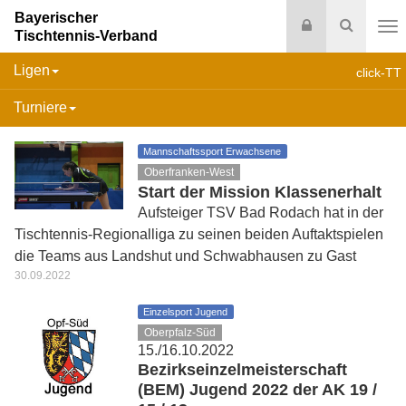
Bayerischer
Login
Suche
Tischtennis-Verband
Na
Ligen
click-TT
Turniere
Mannschaftssport Erwachsene
Oberfranken-West
Start der Mission Klassenerhalt
Aufsteiger TSV Bad Rodach hat in der
Tischtennis-Regionalliga zu seinen beiden Auftaktspielen
die Teams aus Landshut und Schwabhausen zu Gast
30.09.2022
Einzelsport Jugend
Oberpfalz-Süd
15./16.10.2022
Bezirkseinzelmeisterschaft
(BEM) Jugend 2022 der AK 19 /