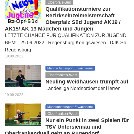
Oberpfalz-Süd
Qualifikationsturniere zur
Bezirkseinzelmeisterschaft
Oberpfalz Süd Jugend AK19 /
AK15/ AK 13 Mädchen und Jungen
LETZTE CHANCE FÜR QUALIFIKATION ZUR JUGEND
BEM! - 25.09.2022 - Regensburg Königswiesen - DJK Sb
Regensburg
19.09.2022
Mannschaftssport Erwachsene
Oberfranken-West
Neuling Weidhausen trumpft auf
Landesliga Nordnordost der Herren
19.09.2022
Mannschaftssport Erwachsene
Oberfranken-West
Nur ein Punkt in zwei Spielen für
TSV Untersiemau und
Oberfrankenduell geht an Rugendorf