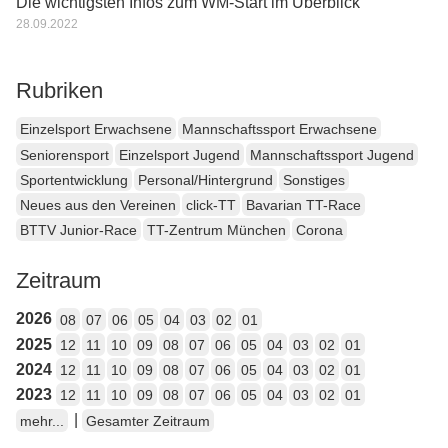
Die wichtigsten Infos zum WM-Start im Überblick
28.09.2022
Rubriken
Einzelsport Erwachsene
Mannschaftssport Erwachsene
Seniorensport
Einzelsport Jugend
Mannschaftssport Jugend
Sportentwicklung
Personal/Hintergrund
Sonstiges
Neues aus den Vereinen
click-TT
Bavarian TT-Race
BTTV Junior-Race
TT-Zentrum München
Corona
Zeitraum
2026
08
07
06
05
04
03
02
01
2025
12
11
10
09
08
07
06
05
04
03
02
01
2024
12
11
10
09
08
07
06
05
04
03
02
01
2023
12
11
10
09
08
07
06
05
04
03
02
01
|
mehr...
Gesamter Zeitraum