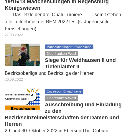
19/15/13 Mädchen/Jungen in Regensburg
Königswiesen
- - - Das letzte der drei Quali-Turniere - - - ...somit stehen
alle Teilnehmer der BEM 2022 fest (s. Jugendseite -
Freistellungen).
27.09.2022
Mannschaftssport Erwachsene
Oberfranken-West
Siege für Weidhausen II und
Tiefenlauter II
Bezirksoberliga und Bezirksliga der Herren
26.09.2022
Einzelsport Erwachsene
Oberfranken-West
Ausschreibung und Einladung
zu den
Bezirkseinzelmeisterschaften der Damen und
Herren
29. und 30. Oktober 2022 in Ebersdorf bei Coburg