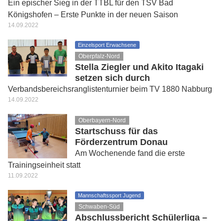
Ein epischer Sieg in der TTBL für den TSV Bad
Königshofen – Erste Punkte in der neuen Saison
14.09.2022
Einzelsport Erwachsene
Oberpfalz-Nord
Stella Ziegler und Akito Itagaki
setzen sich durch
Verbandsbereichsranglistenturnier beim TV 1880 Nabburg
14.09.2022
Oberbayern-Nord
Startschuss für das
Förderzentrum Donau
Am Wochenende fand die erste
Trainingseinheit statt
11.09.2022
Mannschaftssport Jugend
Schwaben-Süd
Abschlussbericht Schülerliga –