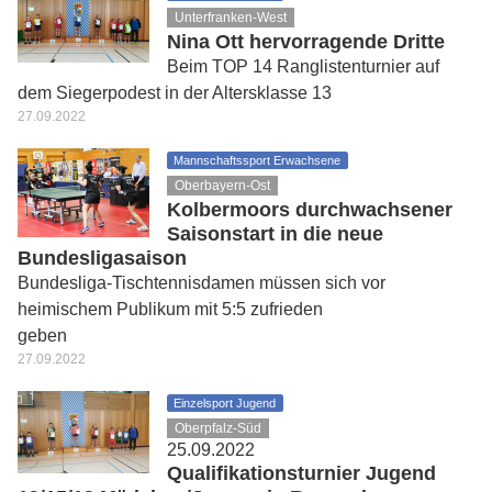
Unterfranken-West
Nina Ott hervorragende Dritte
Beim TOP 14 Ranglistenturnier auf
dem Siegerpodest in der Altersklasse 13
27.09.2022
Mannschaftssport Erwachsene
Oberbayern-Ost
Kolbermoors durchwachsener
Saisonstart in die neue
Bundesligasaison
Bundesliga-Tischtennisdamen müssen sich vor
heimischem Publikum mit 5:5 zufrieden
geben
27.09.2022
Einzelsport Jugend
Oberpfalz-Süd
25.09.2022
Qualifikationsturnier Jugend