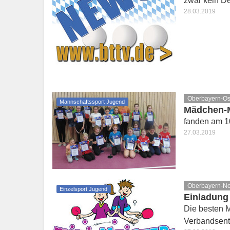
zwar kein De
28.03.2019
Oberbayern-Os
Mannschaftssport Jugend
Mädchen-M
fanden am 10
27.03.2019
Oberbayern-N
Einzelsport Jugend
Einladung
Die besten M
Verbandsent