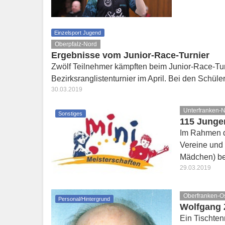
Einzelsport Jugend
Oberpfalz-Nord
Ergebnisse vom Junior-Race-Turnier
Zwölf Teilnehmer kämpften beim Junior-Race-Turni
Bezirksranglistenturnier im April. Bei den Schü
30.03.2019
Unterfranken-
Sonstiges
115 Junge
Im Rahmen d
Vereine und
Mädchen) be
29.03.2019
Oberfranken-O
Personal/Hintergrund
Wolfgang Z
Ein Tischten