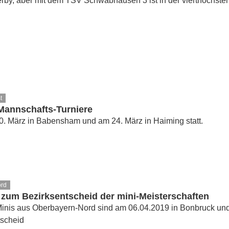
rby, aber mit dem TSV Schwabhausen 3 ist in der vierthöchste
t
annschafts-Turniere
. März in Babensham und am 24. März in Haiming statt.
ord
 zum Bezirksentscheid der mini-Meisterschaften
inis aus Oberbayern-Nord sind am 06.04.2019 in Bonbruck und 
scheid