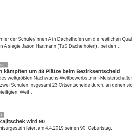
er der Schüler/innen A in Dachelhofen um die restlichen Qualif
lern A siegte Jason Hartmann (TuS Dachelhofen) , bei den…
Nord
n kämpften um 48 Plätze beim Bezirksentscheid
es weltgrößten Nachwuchs-Wettbewerbs „mini-Meisterschaften“
 zwei Schulen insgesamt 23 Ortsentscheide durch, an denen si
teiligten. Weil…
st
ajitschek wird 90
nisurgestein feiert am 4.4.2019 seinen 90. Geburtstag.