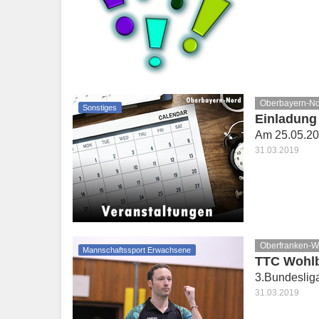
Oberbayern-N
Sonstiges
Einladung
Am 25.05.20
31.03.2019
Oberfranken-W
Mannschaftssport Erwachsene
TTC Wohlb
3.Bundeslig
31.03.2019