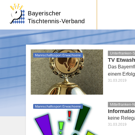
Bayerischer
Tischtennis-Verband
Unterfranken-
Mannschaftssport Erwachsene
TV Etwasha
Das Bayernfi
einem Erfolg
31.03.2019
Mittelfranken-
Mannschaftssport Erwachsene
Informatio
keine Releg
31.03.2019