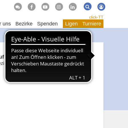
Suche
Suchen
click-TT
r uns
Bezirke
Spenden
Ligen
Turniere
f dem dritten Platz
zirk Unterfranken Süd verheißungsvoll mit