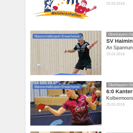
25.03.2019
Oberbayern-Os
Mannschaftssport Erwachsene
SV Haiming
An Spannung
25.03.2019
Oberbayern-Os
Mannschaftssport Erwachsene
6:0 Kante
Kolbermoors
25.03.2019