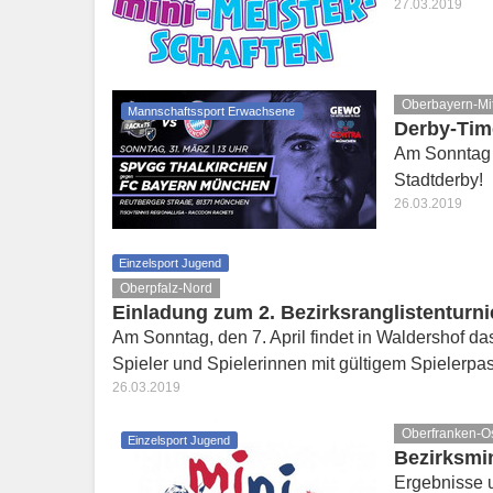
27.03.2019
Oberbayern-Mi
Mannschaftssport Erwachsene
Derby-Time
Am Sonntag 
Stadtderby!
26.03.2019
Einzelsport Jugend
Oberpfalz-Nord
Einladung zum 2. Bezirksranglistenturni
Am Sonntag, den 7. April findet in Waldershof das
Spieler und Spielerinnen mit gültigem Spielerp
26.03.2019
Oberfranken-O
Einzelsport Jugend
Bezirksmi
Ergebnisse 