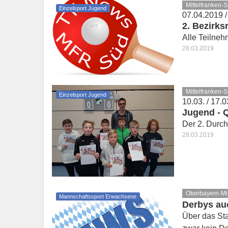
Mittelfranken-
Einzelsport Jugend
07.04.2019 /
2. Bezirks
Alle Teilneh
28.03.2019
Mittelfranken-
Einzelsport Jugend
10.03. / 17.0
Jugend - Q
Der 2. Durch
28.03.2019
Oberbayern-Mi
Mannschaftssport Erwachsene
Derbys au
Über das Sta