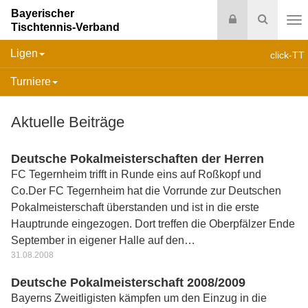
Bayerischer
Login
Suche
Tischtennis-Verband
Na
Ligen
click-TT
Turniere
Aktuelle Beiträge
Deutsche Pokalmeisterschaften der Herren
FC Tegernheim trifft in Runde eins auf Roßkopf und
Co.Der FC Tegernheim hat die Vorrunde zur Deutschen
Pokalmeisterschaft überstanden und ist in die erste
Hauptrunde eingezogen. Dort treffen die Oberpfälzer Ende
September in eigener Halle auf den…
31.08.2008
Deutsche Pokalmeisterschaft 2008/2009
Bayerns Zweitligisten kämpfen um den Einzug in die