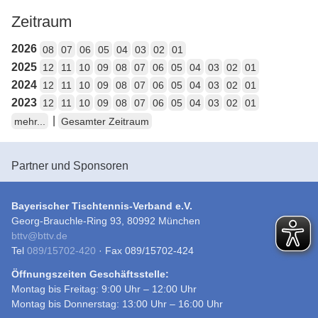
Zeitraum
2026
08
07
06
05
04
03
02
01
2025
12
11
10
09
08
07
06
05
04
03
02
01
2024
12
11
10
09
08
07
06
05
04
03
02
01
2023
12
11
10
09
08
07
06
05
04
03
02
01
|
mehr...
Gesamter Zeitraum
Partner und Sponsoren
Bayerischer Tischtennis-Verband e.V.
Georg-Brauchle-Ring 93, 80992 München
bttv
@
bttv.de
Tel
089/15702-420
· Fax 089/15702-424
Öffnungszeiten Geschäftsstelle:
Montag bis Freitag: 9:00 Uhr – 12:00 Uhr
Montag bis Donnerstag: 13:00 Uhr – 16:00 Uhr