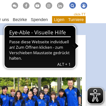
Suche
Suchen
click-TT
r uns
Bezirke
Spenden
Ligen
Turniere