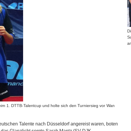
D
Sc
a
eim 1. DTTB-Talentcup und holte sich den Turniersieg vor Wan
eutschen Talente nach Düsseldorf angereist waren, boten
r das Glanzlicht sorgte Sarah Mantz (SV DJK