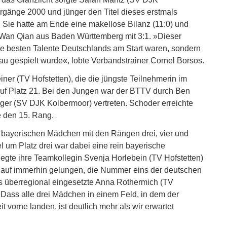
hrgänge 2000 und jünger den Titel dieses erstmals
 Sie hatte am Ende eine makellose Bilanz (11:0) und
 Wan Qian aus Baden Württemberg mit 3:1. »Dieser
 die besten Talente Deutschlands am Start waren, sondern
u gespielt wurde«, lobte Verbandstrainer Cornel Borsos.
ner (TV Hofstetten), die die jüngste Teilnehmerin im
ch auf Platz 21. Bei den Jungen war der BTTV durch Ben
ger (SV DJK Kolbermoor) vertreten. Schoder erreichte
e den 15. Rang.
 bayerischen Mädchen mit den Rängen drei, vier und
 um Platz drei war dabei eine rein bayerische
gte ihre Teamkollegin Svenja Horlebein (TV Hofstetten)
erlauf immerhin gelungen, die Nummer eins der deutschen
als überregional eingesetzte Anna Rothermich (TV
»Dass alle drei Mädchen in einem Feld, in dem der
 vorne landen, ist deutlich mehr als wir erwartet