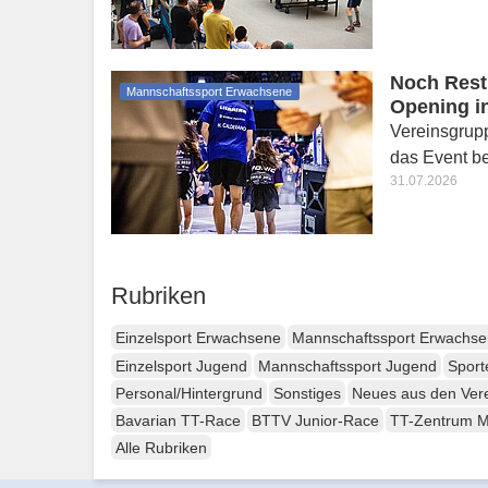
Noch Restp
Mannschaftssport Erwachsene
Opening i
Vereinsgrupp
das Event b
31.07.2026
Rubriken
Einzelsport Erwachsene
Mannschaftssport Erwachs
Einzelsport Jugend
Mannschaftssport Jugend
Sport
Personal/Hintergrund
Sonstiges
Neues aus den Ver
Bavarian TT-Race
BTTV Junior-Race
TT-Zentrum 
Alle Rubriken