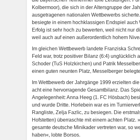
Kolbermoor), die sich in der Altersgruppe der Ja
ausgetragenen nationalen Wettbewerbs sicherte.
besiegte in einem hochklassigen Endspiel auch
Erfolg ist sehr hoch zu bewerten, weil nicht nur
weil auch auf einen außerordentlich hohem Nivea
Im gleichen Wettbewerb landete Franziska Schrei
Feld war, trotz positiver Bilanz (6:4) unglückli
Schoder (TuS Holzkirchen) und Patrik Messelber
einen guten neunten Platz, Messelberger belegt
Im Wettbewerb der Jahrgänge 1999 erzielten die
acht eine hervorragende Gesamtbilanz. Das Spiel
Angelegenheit: Anna Heeg (1. FC Hösbach) besie
und wurde Dritte. Horlebein war es im Turnierv
Rangliste, Zelja Fazlic, zu besiegen. Die erstm
Hofstetten) überraschte mit einem achten Platz. 
gesamte deutsche Minikader vertreten war, so weit
haben«, lobte Borsos.