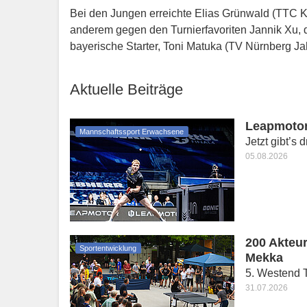
Bei den Jungen erreichte Elias Grünwald (TTC K
anderem gegen den Turnierfavoriten Jannik Xu, d
bayerische Starter, Toni Matuka (TV Nürnberg Ja
Aktuelle Beiträge
Leapmotor
Mannschaftssport Erwachsene
Jetzt gibt’s 
05.08.2026
200 Akteur
Sportentwicklung
Mekka
5. Westend T
31.07.2026