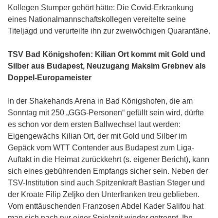
Kollegen Stumper gehört hätte: Die Covid-Erkrankung
eines Nationalmannschaftskollegen vereitelte seine
Titeljagd und verurteilte ihn zur zweiwöchigen Quarantäne.
TSV Bad Königshofen: Kilian Ort kommt mit Gold und
Silber aus Budapest, Neuzugang Maksim Grebnev als
Doppel-Europameister
In der Shakehands Arena in Bad Königshofen, die am
Sonntag mit 250 „GGG-Personen“ gefüllt sein wird, dürfte
es schon vor dem ersten Ballwechsel laut werden:
Eigengewächs Kilian Ort, der mit Gold und Silber im
Gepäck vom WTT Contender aus Budapest zum Liga-
Auftakt in die Heimat zurückkehrt (s. eigener Bericht), kann
sich eines gebührenden Empfangs sicher sein. Neben der
TSV-Institution sind auch Spitzenkraft Bastian Steger und
der Kroate Filip Zeljko den Unterfranken treu geblieben.
Vom enttäuschenden Franzosen Abdel Kader Salifou hat
man sich nach nur einer Spielzeit wieder getrennt. Ihn