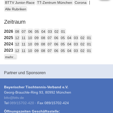
|
BTTV Junior-Race
TT-Zentrum München
Corona
Alle Rubriken
Zeitraum
2026
08
07
06
05
04
03
02
01
2025
12
11
10
09
08
07
06
05
04
03
02
01
2024
12
11
10
09
08
07
06
05
04
03
02
01
2023
12
11
10
09
08
07
06
05
04
03
02
01
mehr...
Partner und Sponsoren
Bayerischer Tischtennis-Verband e.V.
Georg-Brauchle-Ring 93, 80992 München
bttv
@
bttv.de
Tel
089/15702-420
· Fax 089/15702-424
Öffnungszeiten Geschäftsstelle: