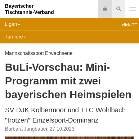
Bayerischer
Login
Suche
Tischtennis-Verband
Na
Ligen
click-TT
Turniere
Mannschaftssport Erwachsene
BuLi-Vorschau: Mini-
Programm mit zwei
bayerischen Heimspielen
SV DJK Kolbermoor und TTC Wohlbach
"trotzen" Einzelsport-Dominanz
Barbara Jungbauer
,
27.10.2023