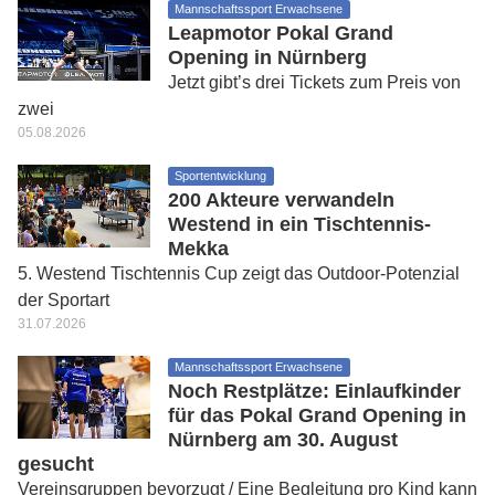
Mannschaftssport Erwachsene
Leapmotor Pokal Grand
Opening in Nürnberg
Jetzt gibt’s drei Tickets zum Preis von
zwei
05.08.2026
Sportentwicklung
200 Akteure verwandeln
Westend in ein Tischtennis-
Mekka
5. Westend Tischtennis Cup zeigt das Outdoor-Potenzial
der Sportart
31.07.2026
Mannschaftssport Erwachsene
Noch Restplätze: Einlaufkinder
für das Pokal Grand Opening in
Nürnberg am 30. August
gesucht
Vereinsgruppen bevorzugt / Eine Begleitung pro Kind kann