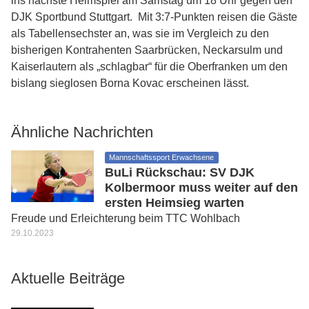
ins nächste Heimspiel am Samstag um 18 Uhr gegen den
DJK Sportbund Stuttgart. Mit 3:7-Punkten reisen die Gäste
als Tabellensechster an, was sie im Vergleich zu den
bisherigen Kontrahenten Saarbrücken, Neckarsulm und
Kaiserlautern als „schlagbar“ für die Oberfranken um den
bislang sieglosen Borna Kovac erscheinen lässt.
Ähnliche Nachrichten
Mannschaftssport Erwachsene
BuLi Rückschau: SV DJK
Kolbermoor muss weiter auf den
ersten Heimsieg warten
Freude und Erleichterung beim TTC Wohlbach
29.10.2023
Aktuelle Beiträge