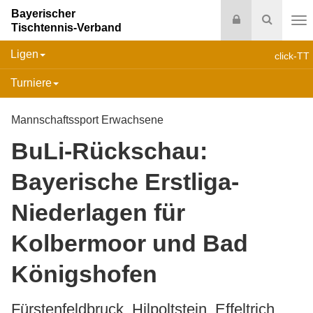
Bayerischer
Login
Suche
Tischtennis-Verband
Na
Ligen
click-TT
Turniere
Mannschaftssport Erwachsene
BuLi-Rückschau:
Bayerische Erstliga-
Niederlagen für
Kolbermoor und Bad
Königshofen
Fürstenfeldbruck, Hilpoltstein, Effeltrich