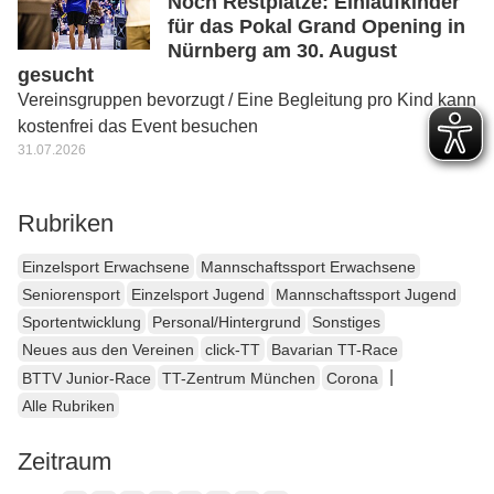
Noch Restplätze: Einlaufkinder
für das Pokal Grand Opening in
Nürnberg am 30. August
gesucht
Vereinsgruppen bevorzugt / Eine Begleitung pro Kind kann
kostenfrei das Event besuchen
31.07.2026
Rubriken
Einzelsport Erwachsene
Mannschaftssport Erwachsene
Seniorensport
Einzelsport Jugend
Mannschaftssport Jugend
Sportentwicklung
Personal/Hintergrund
Sonstiges
Neues aus den Vereinen
click-TT
Bavarian TT-Race
|
BTTV Junior-Race
TT-Zentrum München
Corona
Alle Rubriken
Zeitraum