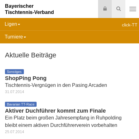
Bayerischer
Login
Suche
Tischtennis-Verband
Na
Ligen
click-TT
Turniere
Aktuelle Beiträge
Sonstiges
ShopPing Pong
Tischtennis-Vergnügen in den Pasing Arcaden
31.07.2014
Bavarian TT-Race
Aktiver Duchführer kommt zum Finale
Ein Platz beim großen Jahresempfang in Ruhpolding
bleibt einem aktiven Durchführerverein vorbehalten
25.07.2014