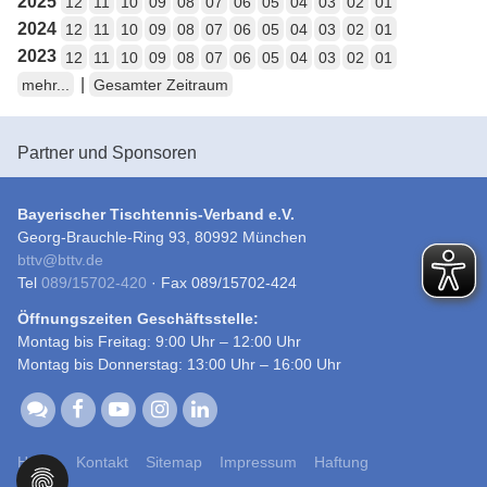
2025
12
11
10
09
08
07
06
05
04
03
02
01
2024
12
11
10
09
08
07
06
05
04
03
02
01
2023
12
11
10
09
08
07
06
05
04
03
02
01
|
mehr...
Gesamter Zeitraum
Partner und Sponsoren
Bayerischer Tischtennis-Verband e.V.
Georg-Brauchle-Ring 93, 80992 München
bttv
@
bttv.de
Tel
089/15702-420
· Fax 089/15702-424
Öffnungszeiten Geschäftsstelle:
Montag bis Freitag: 9:00 Uhr – 12:00 Uhr
Montag bis Donnerstag: 13:00 Uhr – 16:00 Uhr
Home
Kontakt
Sitemap
Impressum
Haftung