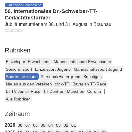
Einzelsport Erwachsene
50. Internationales Dr.-Schweizer-TT-
Gedächtnisturnier
Jubiläumsturnier am 30. und 31. August in Braunau
22.07.2014
Rubriken
Einzelsport Erwachsene
Mannschaftssport Erwachsene
Seniorensport
Einzelsport Jugend
Mannschaftssport Jugend
Sportentwicklung
Personal/Hintergrund
Sonstiges
Neues aus den Vereinen
click-TT
Bavarian TT-Race
|
BTTV Junior-Race
TT-Zentrum München
Corona
Alle Rubriken
Zeitraum
2026
08
07
06
05
04
03
02
01