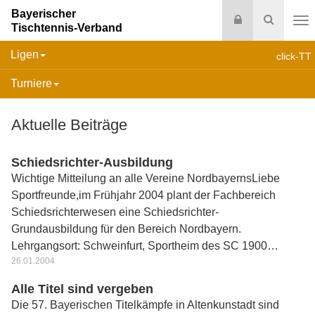
Bayerischer
Login
Suche
Tischtennis-Verband
Na
Ligen
click-TT
Turniere
Aktuelle Beiträge
Schiedsrichter-Ausbildung
Wichtige Mitteilung an alle Vereine NordbayernsLiebe
Sportfreunde,im Frühjahr 2004 plant der Fachbereich
Schiedsrichterwesen eine Schiedsrichter-
Grundausbildung für den Bereich Nordbayern.
Lehrgangsort: Schweinfurt, Sportheim des SC 1900…
26.01.2004
Alle Titel sind vergeben
Die 57. Bayerischen Titelkämpfe in Altenkunstadt sind