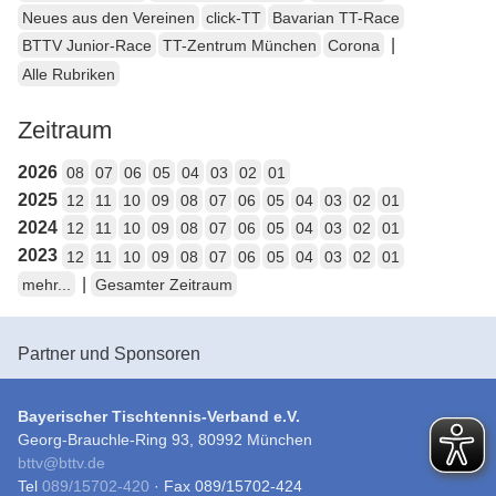
Neues aus den Vereinen
click-TT
Bavarian TT-Race
|
BTTV Junior-Race
TT-Zentrum München
Corona
Alle Rubriken
Zeitraum
2026
08
07
06
05
04
03
02
01
2025
12
11
10
09
08
07
06
05
04
03
02
01
2024
12
11
10
09
08
07
06
05
04
03
02
01
2023
12
11
10
09
08
07
06
05
04
03
02
01
|
mehr...
Gesamter Zeitraum
Partner und Sponsoren
Bayerischer Tischtennis-Verband e.V.
Georg-Brauchle-Ring 93, 80992 München
bttv
@
bttv.de
Tel
089/15702-420
· Fax 089/15702-424