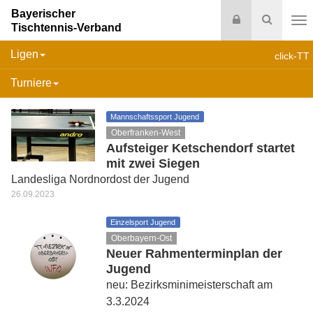
Bayerischer
Login
Suche
Tischtennis-Verband
Na
Ligen
click-TT
Turniere
Mannschaftssport Jugend
Oberfranken-West
Aufsteiger Ketschendorf startet
mit zwei Siegen
Landesliga Nordnordost der Jugend
26.09.2023
Einzelsport Jugend
Oberbayern-Ost
Neuer Rahmenterminplan der
Jugend
neu: Bezirksminimeisterschaft am
3.3.2024