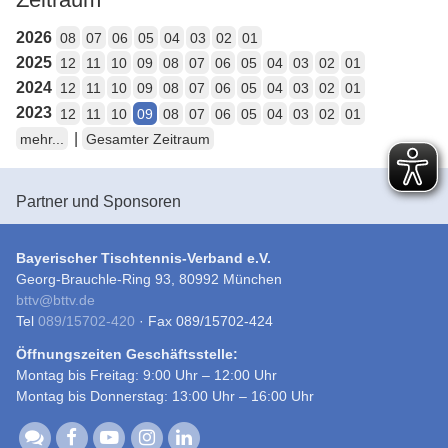
2026
08
07
06
05
04
03
02
01
2025
12
11
10
09
08
07
06
05
04
03
02
01
2024
12
11
10
09
08
07
06
05
04
03
02
01
2023
12
11
10
09
08
07
06
05
04
03
02
01
|
mehr...
Gesamter Zeitraum
Partner und Sponsoren
Bayerischer Tischtennis-Verband e.V.
Georg-Brauchle-Ring 93, 80992 München
bttv
@
bttv.de
Tel
089/15702-420
· Fax 089/15702-424
Öffnungszeiten Geschäftsstelle:
Montag bis Freitag: 9:00 Uhr – 12:00 Uhr
Montag bis Donnerstag: 13:00 Uhr – 16:00 Uhr