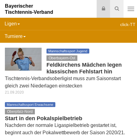
Bayerischer
Login
Suche
Tischtennis-Verband
Na
Ligen
click-TT
Turniere
Mannschaftssport Jugend
Oberbayern-Ost
Feldkirchens Mädchen legen
klassischen Fehlstart hin
Tischtennis-Verbandsoberligist muss zum Saisonstart
gleich zwei Niederlagen einstecken
21.09.2020
Mannschaftssport Erwachsene
Oberpfalz-Nord
Start in den Pokalspielbetrieb
Nachdem der normale Ligaspielbetrieb gestartet ist,
beginnt auch der Pokalwettbewerb der Saison 2020/21.