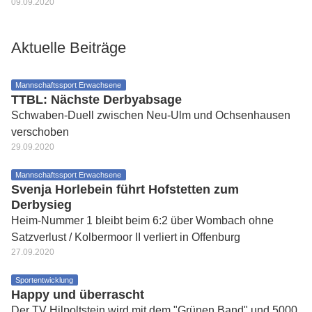
09.09.2020
Aktuelle Beiträge
Mannschaftssport Erwachsene
TTBL: Nächste Derbyabsage
Schwaben-Duell zwischen Neu-Ulm und Ochsenhausen
verschoben
29.09.2020
Mannschaftssport Erwachsene
Svenja Horlebein führt Hofstetten zum
Derbysieg
Heim-Nummer 1 bleibt beim 6:2 über Wombach ohne
Satzverlust / Kolbermoor II verliert in Offenburg
27.09.2020
Sportentwicklung
Happy und überrascht
Der TV Hilpoltstein wird mit dem "Grünen Band" und 5000