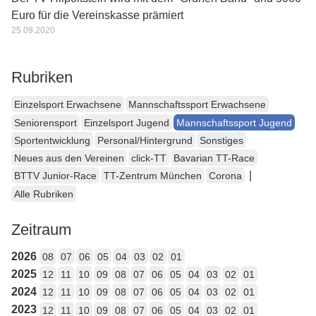
Euro für die Vereinskasse prämiert
25.09.2020
Rubriken
Einzelsport Erwachsene
Mannschaftssport Erwachsene
Seniorensport
Einzelsport Jugend
Mannschaftssport Jugend
Sportentwicklung
Personal/Hintergrund
Sonstiges
Neues aus den Vereinen
click-TT
Bavarian TT-Race
|
BTTV Junior-Race
TT-Zentrum München
Corona
Alle Rubriken
Zeitraum
2026
08
07
06
05
04
03
02
01
2025
12
11
10
09
08
07
06
05
04
03
02
01
2024
12
11
10
09
08
07
06
05
04
03
02
01
2023
12
11
10
09
08
07
06
05
04
03
02
01