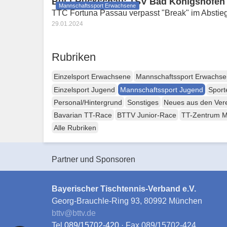
BuLi-Rückschau: TSV Bad Königshofen sp
Mannschaftssport Erwachsene
TTC Fortuna Passau verpasst "Break" im Abstieg
29.01.2024
Rubriken
Einzelsport Erwachsene
Mannschaftssport Erwachs
Einzelsport Jugend
Mannschaftssport Jugend
Sport
Personal/Hintergrund
Sonstiges
Neues aus den Ver
Bavarian TT-Race
BTTV Junior-Race
TT-Zentrum 
Alle Rubriken
Partner und Sponsoren
Bayerischer Tischtennis-Verband e.V.
Georg-Brauchle-Ring 93, 80992 München
bttv
@
bttv.de
Tel
089/15702-420
· Fax 089/15702-424