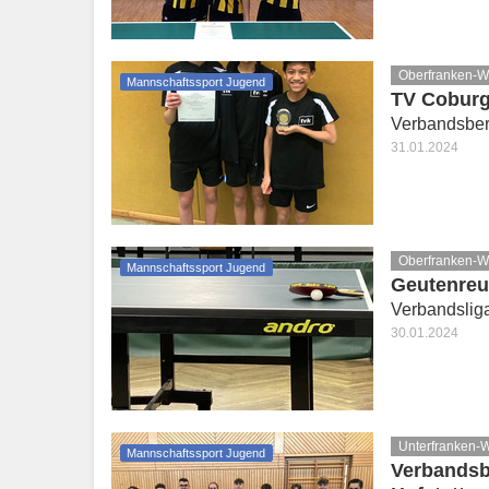
Oberfranken-W
Mannschaftssport Jugend
TV Coburg
Verbandsber
31.01.2024
Oberfranken-W
Mannschaftssport Jugend
Geutenreu
Verbandslig
30.01.2024
Unterfranken-
Mannschaftssport Jugend
Verbandsb