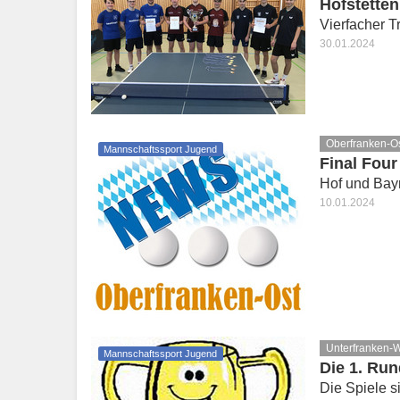
Hofstette
Vierfacher 
30.01.2024
Oberfranken-O
Mannschaftssport Jugend
Final Four
Hof und Bay
10.01.2024
Unterfranken-
Mannschaftssport Jugend
Die 1. Run
Die Spiele s