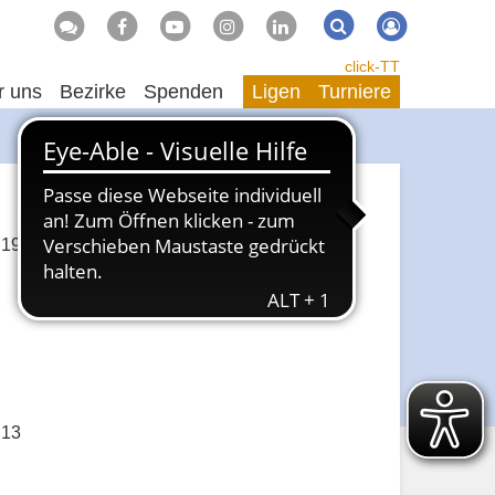
Suche
Suchen
click-TT
r uns
Bezirke
Spenden
Ligen
Turniere
 19
 13