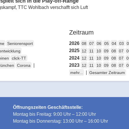
ielt sich in die Play-off-Ränge
skampf, TTC Wohlbach verschafft sich Luft
Zeitraum
2026
ene
Seniorensport
08
07
06
05
04
03
0
2025
entwicklung
12
11
10
09
08
07
0
2024
einen
click-TT
12
11
10
09
08
07
0
|
2023
München
Corona
12
11
10
09
08
07
0
|
mehr...
Gesamter Zeitraum
Öffnungszeiten Geschäftsstelle:
Montag bis Freitag: 9:00 Uhr – 12:00 Uhr
Montag bis Donnerstag: 13:00 Uhr – 16:00 Uhr