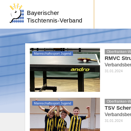
Bayerischer
Tischtennis-Verband
Oberfranken-W
Mannschaftssport Jugend
RMVC Stru
Verbandsber
31.01.2024
Oberfranken-W
Mannschaftssport Jugend
TSV Schern
Verbandsber
31.01.2024