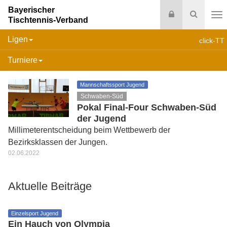
Bayerischer
Login
Suche
Tischtennis-Verband
Na
Ligen
click-TT
Turniere
Mannschaftssport Jugend
Schwaben-Süd
Pokal Final-Four Schwaben-Süd
der Jugend
Millimeterentscheidung beim Wettbewerb der
Bezirksklassen der Jungen.
02.06.2022
Aktuelle Beiträge
Einzelsport Jugend
Ein Hauch von Olympia