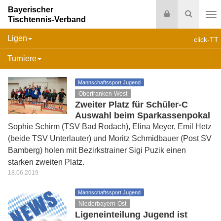
Bayerischer
Login
Suche
Tischtennis-Verband
Na
Ligen
click-TT
Turniere
Mannschaftssport Jugend
Oberfranken-West
Zweiter Platz für Schüler-C
Auswahl beim Sparkassenpokal
Sophie Schirm (TSV Bad Rodach), Elina Meyer, Emil Hetz
(beide TSV Unterlauter) und Moritz Schmidbauer (Post SV
Bamberg) holen mit Bezirkstrainer Sigi Puzik einen
starken zweiten Platz.
18.06.2019
Mannschaftssport Jugend
Niederbayern-Ost
Ligeneinteilung Jugend ist