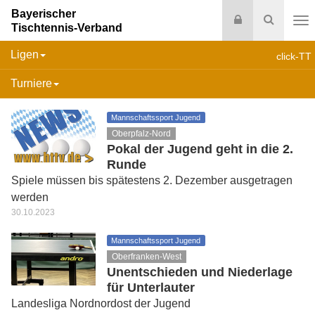
Bayerischer
Login
Suche
Tischtennis-Verband
Na
Ligen
click-TT
Turniere
Mannschaftssport Jugend
Oberpfalz-Nord
Pokal der Jugend geht in die 2.
Runde
Spiele müssen bis spätestens 2. Dezember ausgetragen
werden
30.10.2023
Mannschaftssport Jugend
Oberfranken-West
Unentschieden und Niederlage
für Unterlauter
Landesliga Nordnordost der Jugend