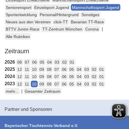
Einzelsport Erwachsene
Mannschaftssport Erwachsene
Seniorensport
Einzelsport Jugend
Mannschaftssport Jugend
Sportentwicklung
Personal/Hintergrund
Sonstiges
Neues aus den Vereinen
click-TT
Bavarian TT-Race
|
BTTV Junior-Race
TT-Zentrum München
Corona
Alle Rubriken
Zeitraum
2026
08
07
06
05
04
03
02
01
2025
12
11
10
09
08
07
06
05
04
03
02
01
2024
12
11
10
09
08
07
06
05
04
03
02
01
2023
12
11
10
09
08
07
06
05
04
03
02
01
|
mehr...
Gesamter Zeitraum
Partner und Sponsoren
Bayerischer Tischtennis-Verband e.V.