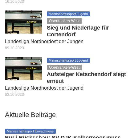
16.10.2023
Mannschaftssport Jugend
Oberfranken-West
Sieg und Niederlage für
Cortendorf
Landesliga Nordnordost der Jungen
09.10.2023
Mannschaftssport Jugend
Oberfranken-West
Aufsteiger Ketschendorf siegt
erneut
Landesliga Nordnordost der Jugend
03.10.2023
Aktuelle Beiträge
Mannschaftssport Erwachsene
BuLi Rückschau: SV DJK Kolbermoor muss