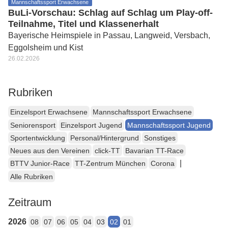
Mannschaftssport Erwachsene
BuLi-Vorschau: Schlag auf Schlag um Play-off-
Teilnahme, Titel und Klassenerhalt
Bayerische Heimspiele in Passau, Langweid, Versbach,
Eggolsheim und Kist
26.02.2026
Rubriken
Einzelsport Erwachsene
Mannschaftssport Erwachsene
Seniorensport
Einzelsport Jugend
Mannschaftssport Jugend
Sportentwicklung
Personal/Hintergrund
Sonstiges
Neues aus den Vereinen
click-TT
Bavarian TT-Race
|
BTTV Junior-Race
TT-Zentrum München
Corona
Alle Rubriken
Zeitraum
2026
08
07
06
05
04
03
02
01