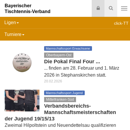
Bayerischer
Login
Suche
Tischtennis-Verband
Na
Ligen
click-TT
Turniere
Mannschaftssport Erwachsene
Oberbayern-Ost
Die Pokal Final Four ...
... finden am 28. Februar und 1. März
2026 in Stephanskirchen statt.
20.02.2026
Mannschaftssport Jugend
Mittelfranken-Süd
Verbandsbereichs-
Mannschaftsmeisterschaften
der Jugend 19/15/13
Zweimal Hilpoltstein und Neuendettelsau qualifizieren