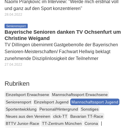
Naomi Pranjkovic im Interview: "Werde mich erstmal voll
und ganz auf den Sport konzentrieren"
28.04.2022
Seniorensport
Bayerische Senioren danken TV Ochsenfurt um
Christine Weigand
TV Dillingen übernimmt Gastgeberrolle der Bayerischen
Senioren-Meisterschaften/ Fachwart Hellwig beklagt
zunehmende Disziplinlosigkeit der Teilnehmer
27.04.2022
Rubriken
Einzelsport Erwachsene
Mannschaftssport Erwachsene
Seniorensport
Einzelsport Jugend
Mannschaftssport Jugend
Sportentwicklung
Personal/Hintergrund
Sonstiges
Neues aus den Vereinen
click-TT
Bavarian TT-Race
|
BTTV Junior-Race
TT-Zentrum München
Corona