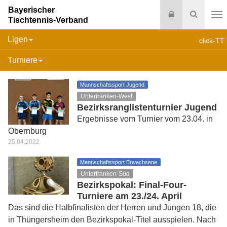
Bayerischer
Login
Suche
Tischtennis-Verband
Na
Ligen
click-TT
Turniere
Mannschaftssport Jugend
Unterfranken-West
Bezirksranglistenturnier Jugend
Ergebnisse vom Turnier vom 23.04. in
Obernburg
25.04.2022
Mannschaftssport Erwachsene
Unterfranken-Süd
Bezirkspokal: Final-Four-
Turniere am 23./24. April
Das sind die Halbfinalisten der Herren und Jungen 18, die
in Thüngersheim den Bezirkspokal-Titel ausspielen. Nach