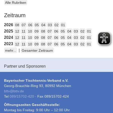
Alle Rubriken
Zeitraum
2026
08
07
06
05
04
03
02
01
2025
12
11
10
09
08
07
06
05
04
03
02
01
2024
12
11
10
09
08
07
06
05
04
03
02
01
2023
12
11
10
09
08
07
06
05
04
03
02
01
|
mehr...
Gesamter Zeitraum
Partner und Sponsoren
Bayerischer Tischtennis-Verband e.V.
Georg-Brauchle-Ring 93, 80992 München
bttv
@
bttv.de
Tel
089/15702-420
· Fax 089/15702-424
Öffnungszeiten Geschäftsstelle:
Montag bis Freitag: 9:00 Uhr – 12:00 Uhr