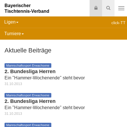
Bayerischer
Login
Suche
Tischtennis-Verband
Na
Ligen
click-TT
Turniere
Aktuelle Beiträge
Mannschaftssport Erwachsene
2. Bundesliga Herren
Ein "Hammer-Wochenende" steht bevor
31.10.2013
Mannschaftssport Erwachsene
2. Bundesliga Herren
Ein "Hammer-Wochenende" steht bevor
31.10.2013
Mannschaftssport Erwachsene