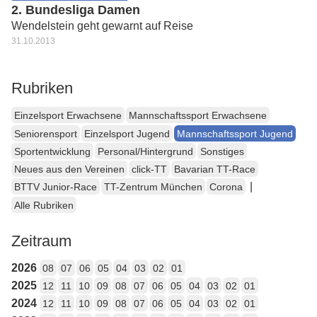
2. Bundesliga Damen
Wendelstein geht gewarnt auf Reise
31.10.2013
Rubriken
Einzelsport Erwachsene
Mannschaftssport Erwachsene
Seniorensport
Einzelsport Jugend
Mannschaftssport Jugend
Sportentwicklung
Personal/Hintergrund
Sonstiges
Neues aus den Vereinen
click-TT
Bavarian TT-Race
|
BTTV Junior-Race
TT-Zentrum München
Corona
Alle Rubriken
Zeitraum
2026
08
07
06
05
04
03
02
01
2025
12
11
10
09
08
07
06
05
04
03
02
01
2024
12
11
10
09
08
07
06
05
04
03
02
01