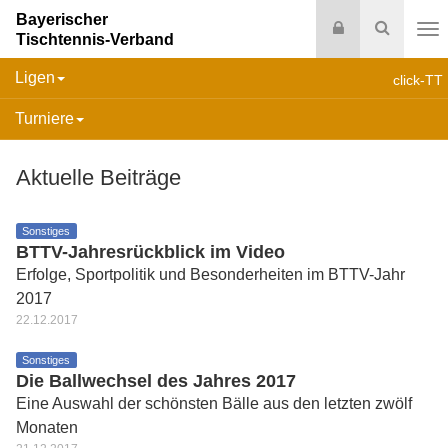
Bayerischer
Login
Suche
Tischtennis-Verband
Na
Ligen
click-TT
Turniere
Aktuelle Beiträge
Sonstiges
BTTV-Jahresrückblick im Video
Erfolge, Sportpolitik und Besonderheiten im BTTV-Jahr
2017
22.12.2017
Sonstiges
Die Ballwechsel des Jahres 2017
Eine Auswahl der schönsten Bälle aus den letzten zwölf
Monaten