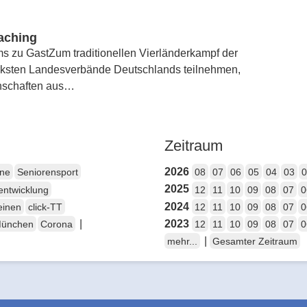
aching
s zu GastZum traditionellen Vierländerkampf der
ärksten Landesverbände Deutschlands teilnehmen,
nschaften aus…
Zeitraum
2026
ene
Seniorensport
08
07
06
05
04
03
0
2025
entwicklung
12
11
10
09
08
07
0
2024
einen
click-TT
12
11
10
09
08
07
0
|
2023
München
Corona
12
11
10
09
08
07
0
|
mehr...
Gesamter Zeitraum