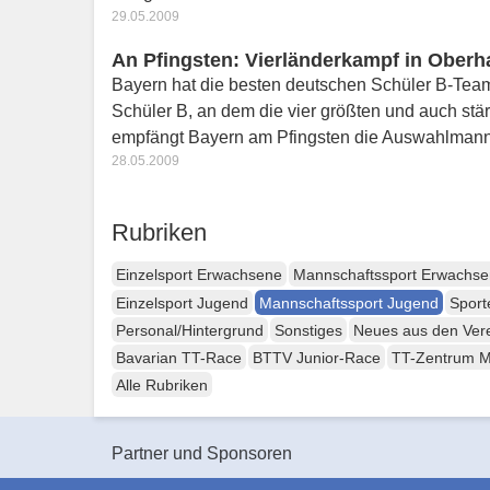
29.05.2009
An Pfingsten: Vierländerkampf in Oberh
Bayern hat die besten deutschen Schüler B-Team
Schüler B, an dem die vier größten und auch st
empfängt Bayern am Pfingsten die Auswahlman
28.05.2009
Rubriken
Einzelsport Erwachsene
Mannschaftssport Erwachs
Einzelsport Jugend
Mannschaftssport Jugend
Sport
Personal/Hintergrund
Sonstiges
Neues aus den Ver
Bavarian TT-Race
BTTV Junior-Race
TT-Zentrum 
Alle Rubriken
Partner und Sponsoren