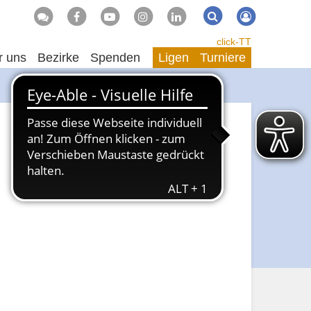
Suche
Suchen
click-TT
r uns
Bezirke
Spenden
Ligen
Turniere