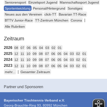
Seniorensport
Einzelsport Jugend
Mannschaftssport Jugend
Sportentwicklung
Personal/Hintergrund
Sonstiges
Neues aus den Vereinen
click-TT
Bavarian TT-Race
|
BTTV Junior-Race
TT-Zentrum München
Corona
Alle Rubriken
Zeitraum
2026
08
07
06
05
04
03
02
01
2025
12
11
10
09
08
07
06
05
04
03
02
01
2024
12
11
10
09
08
07
06
05
04
03
02
01
2023
12
11
10
09
08
07
06
05
04
03
02
01
|
mehr...
Gesamter Zeitraum
Partner und Sponsoren
Bayerischer Tischtennis-Verband e.V.
Georg-Brauchle-Ring 93, 80992 München