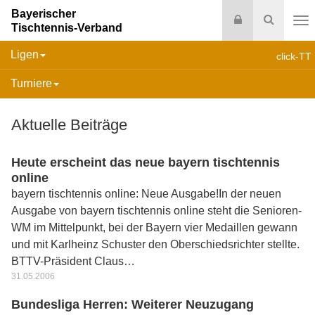
Bayerischer
Login
Suche
Tischtennis-Verband
Na
Ligen
click-TT
Turniere
Aktuelle Beiträge
Heute erscheint das neue bayern tischtennis
online
bayern tischtennis online: Neue Ausgabe!In der neuen
Ausgabe von bayern tischtennis online steht die Senioren-
WM im Mittelpunkt, bei der Bayern vier Medaillen gewann
und mit Karlheinz Schuster den Oberschiedsrichter stellte.
BTTV-Präsident Claus…
31.05.2006
Bundesliga Herren: Weiterer Neuzugang