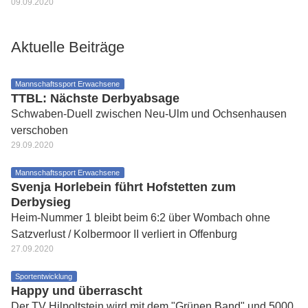
09.09.2020
Aktuelle Beiträge
Mannschaftssport Erwachsene
TTBL: Nächste Derbyabsage
Schwaben-Duell zwischen Neu-Ulm und Ochsenhausen
verschoben
29.09.2020
Mannschaftssport Erwachsene
Svenja Horlebein führt Hofstetten zum
Derbysieg
Heim-Nummer 1 bleibt beim 6:2 über Wombach ohne
Satzverlust / Kolbermoor II verliert in Offenburg
27.09.2020
Sportentwicklung
Happy und überrascht
Der TV Hilpoltstein wird mit dem "Grünen Band" und 5000