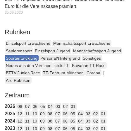
Euro für die Vereinskasse prämiert
25.09.2020
Rubriken
Einzelsport Erwachsene
Mannschaftssport Erwachsene
Seniorensport
Einzelsport Jugend
Mannschaftssport Jugend
Sportentwicklung
Personal/Hintergrund
Sonstiges
Neues aus den Vereinen
click-TT
Bavarian TT-Race
|
BTTV Junior-Race
TT-Zentrum München
Corona
Alle Rubriken
Zeitraum
2026
08
07
06
05
04
03
02
01
2025
12
11
10
09
08
07
06
05
04
03
02
01
2024
12
11
10
09
08
07
06
05
04
03
02
01
2023
12
11
10
09
08
07
06
05
04
03
02
01