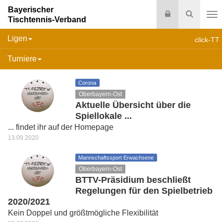
Bayerischer
Login
Suche
Tischtennis-Verband
Na
Ligen
click-TT
Turniere
Corona
Oberbayern-Ost
Aktuelle Übersicht über die
Spiellokale ...
... findet ihr auf der Homepage
13.09.2020
Mannschaftssport Erwachsene
Oberbayern-Ost
BTTV-Präsidium beschließt
Regelungen für den Spielbetrieb
2020/2021
Kein Doppel und größtmögliche Flexibilität