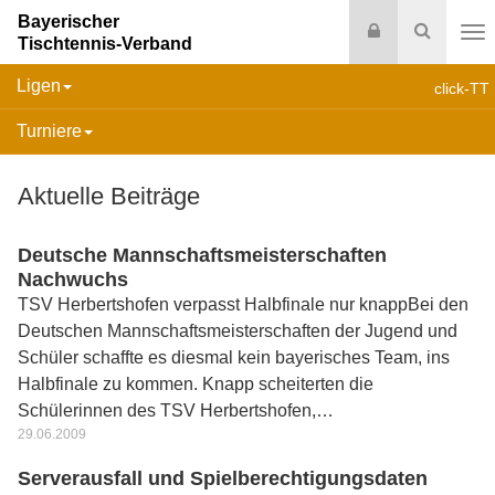
Bayerischer
Login
Suche
Tischtennis-Verband
Na
Ligen
click-TT
Turniere
Aktuelle Beiträge
Deutsche Mannschaftsmeisterschaften
Nachwuchs
TSV Herbertshofen verpasst Halbfinale nur knappBei den
Deutschen Mannschaftsmeisterschaften der Jugend und
Schüler schaffte es diesmal kein bayerisches Team, ins
Halbfinale zu kommen. Knapp scheiterten die
Schülerinnen des TSV Herbertshofen,…
29.06.2009
Serverausfall und Spielberechtigungsdaten