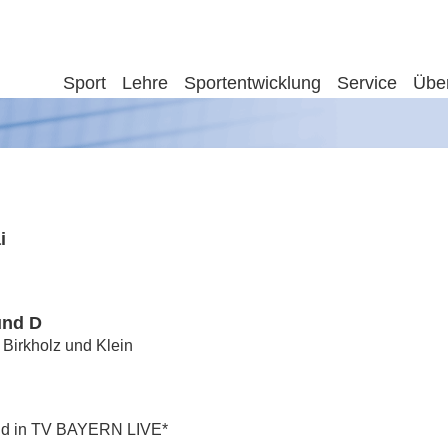
Sport
Lehre
Sportentwicklung
Service
Übe
i
und D
 Birkholz und Klein
end in TV BAYERN LIVE*