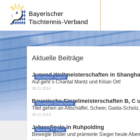
Bayerischer
Tischtennis-Verband
Aktuelle Beiträge
Jugend Weltmeisterschaften in Shangha
Einzelsport Jugend
Auf geht`s Chantal Mantz und Kilian Ort!
30.11.2014
Bayerische Einzelmeisterschaften B, C 
Einzelsport Erwachsene
Titel gehen an Altschäffel, Scheer, Gaida-Scholz,
30.11.2014
Jahresfinale in Ruhpolding
Bavarian TT-Race
Bewegte Bilder und prämierte Sieger heute Ab