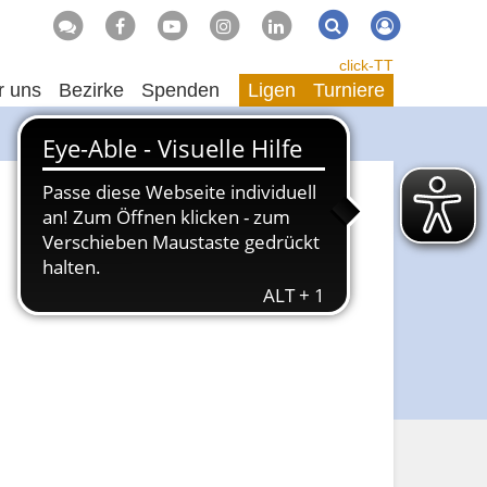
Suche
Suchen
click-TT
r uns
Bezirke
Spenden
Ligen
Turniere