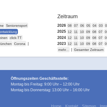
Zeitraum
2026
ene
Seniorensport
08
07
06
05
04
03
0
2025
entwicklung
12
11
10
09
08
07
0
2024
einen
click-TT
12
11
10
09
08
07
0
|
2023
München
Corona
12
11
10
09
08
07
0
|
mehr...
Gesamter Zeitraum
Öffnungszeiten Geschäftsstelle:
Montag bis Freitag: 9:00 Uhr – 12:00 Uhr
Montag bis Donnerstag: 13:00 Uhr – 16:00 Uhr
Home
Kontakt
Sitemap
Imp