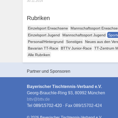
30.11.2014
Rubriken
Einzelsport Erwachsene
Mannschaftssport Erwachs
Einzelsport Jugend
Mannschaftssport Jugend
Sport
Personal/Hintergrund
Sonstiges
Neues aus den Ver
Bavarian TT-Race
BTTV Junior-Race
TT-Zentrum 
Alle Rubriken
Partner und Sponsoren
Bayerischer Tischtennis-Verband e.V.
Georg-Brauchle-Ring 93, 80992 München
bttv
@
bttv.de
Tel
089/15702-420
· Fax 089/15702-424
© 2026 Bayerischer Tischtennis-Verband e.V.