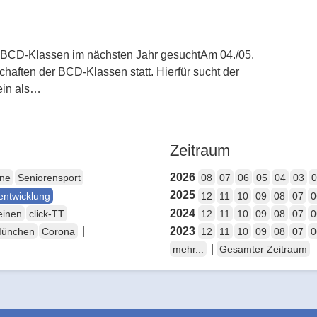
r BCD-Klassen im nächsten Jahr gesuchtAm 04./05.
aften der BCD-Klassen statt. Hierfür sucht der
ein als…
Zeitraum
2026
ene
Seniorensport
08
07
06
05
04
03
0
2025
entwicklung
12
11
10
09
08
07
0
2024
einen
click-TT
12
11
10
09
08
07
0
|
2023
München
Corona
12
11
10
09
08
07
0
|
mehr...
Gesamter Zeitraum