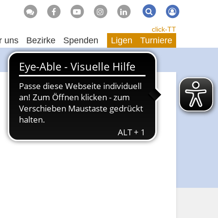
Suche
Suchen
click-TT
r uns
Bezirke
Spenden
Ligen
Turniere