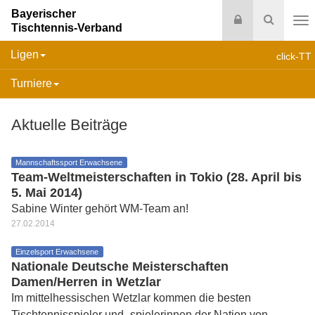
Bayerischer
Login
Suche
Tischtennis-Verband
Na
Ligen
click-TT
Turniere
Aktuelle Beiträge
Mannschaftssport Erwachsene
Team-Weltmeisterschaften in Tokio (28. April bis
5. Mai 2014)
Sabine Winter gehört WM-Team an!
27.02.2014
Einzelsport Erwachsene
Nationale Deutsche Meisterschaften
Damen/Herren in Wetzlar
Im mittelhessischen Wetzlar kommen die besten
Tischtennisspieler und -spielerinnen der Nation von