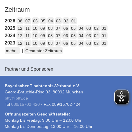
Zeitraum
2026
08
07
06
05
04
03
02
01
2025
12
11
10
09
08
07
06
05
04
03
02
01
2024
12
11
10
09
08
07
06
05
04
03
02
01
2023
12
11
10
09
08
07
06
05
04
03
02
01
|
mehr...
Gesamter Zeitraum
Partner und Sponsoren
Bayerischer Tischtennis-Verband e.V.
Georg-Brauchle-Ring 93, 80992 München
bttv
@
bttv.de
Tel
089/15702-420
· Fax 089/15702-424
Öffnungszeiten Geschäftsstelle:
Montag bis Freitag: 9:00 Uhr – 12:00 Uhr
Montag bis Donnerstag: 13:00 Uhr – 16:00 Uhr