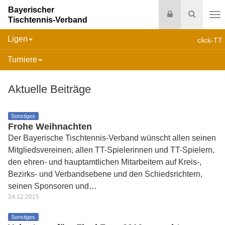
Bayerischer
Login
Suche
Tischtennis-Verband
Na
Ligen
click-TT
Turniere
Aktuelle Beiträge
Sonstiges
Frohe Weihnachten
Der Bayerische Tischtennis-Verband wünscht allen seinen
Mitgliedsvereinen, allen TT-Spielerinnen und TT-Spielern,
den ehren- und hauptamtlichen Mitarbeitern auf Kreis-,
Bezirks- und Verbandsebene und den Schiedsrichtern,
seinen Sponsoren und…
24.12.2015
Sonstiges