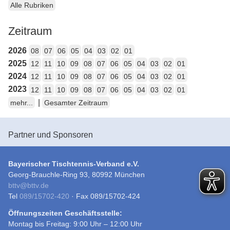
Alle Rubriken
Zeitraum
2026
08
07
06
05
04
03
02
01
2025
12
11
10
09
08
07
06
05
04
03
02
01
2024
12
11
10
09
08
07
06
05
04
03
02
01
2023
12
11
10
09
08
07
06
05
04
03
02
01
|
mehr...
Gesamter Zeitraum
Partner und Sponsoren
Bayerischer Tischtennis-Verband e.V.
Georg-Brauchle-Ring 93, 80992 München
bttv
@
bttv.de
Tel
089/15702-420
· Fax 089/15702-424
Öffnungszeiten Geschäftsstelle:
Montag bis Freitag: 9:00 Uhr – 12:00 Uhr