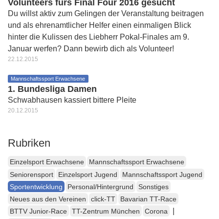
Volunteers fürs Final Four 2016 gesucht
Du willst aktiv zum Gelingen der Veranstaltung beitragen
und als ehrenamtlicher Helfer einen einmaligen Blick
hinter die Kulissen des Liebherr Pokal-Finales am 9.
Januar werfen? Dann bewirb dich als Volunteer!
22.12.2015
Mannschaftssport Erwachsene
1. Bundesliga Damen
Schwabhausen kassiert bittere Pleite
20.12.2015
Rubriken
Einzelsport Erwachsene
Mannschaftssport Erwachsene
Seniorensport
Einzelsport Jugend
Mannschaftssport Jugend
Sportentwicklung
Personal/Hintergrund
Sonstiges
Neues aus den Vereinen
click-TT
Bavarian TT-Race
|
BTTV Junior-Race
TT-Zentrum München
Corona