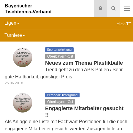
Bayerischer
Login
Suche
Tischtennis-Verband
Na
Ligen
click-TT
Turniere
Sportentwicklung
Oberbayern-Ost
Neues zum Thema Plastikbälle
Trend geht zu den ABS-Bällen / Sehr
gute Haltbarkeit, günstiger Preis
25.06.2018
Personal/Hintergrund
Oberbayern-Ost
Engagierte Mitarbeiter gesucht
!!
Als Anlage eine Liste mit Fachwart-Positionen für die noch
engagierte Mitarbeiter gesucht werden.Zusagen bitte an