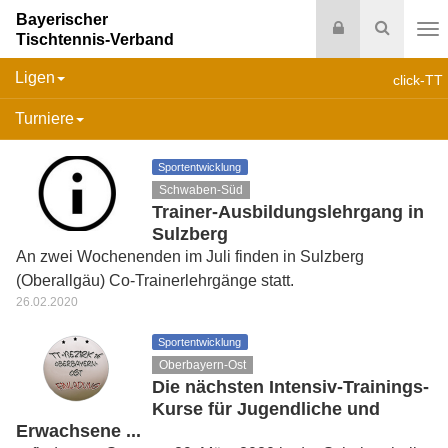
Bayerischer
Login
Suche
Tischtennis-Verband
Na
Ligen
click-TT
Turniere
Sportentwicklung
Schwaben-Süd
Trainer-Ausbildungslehrgang in
Sulzberg
An zwei Wochenenden im Juli finden in Sulzberg
(Oberallgäu) Co-Trainerlehrgänge statt.
26.02.2020
Sportentwicklung
Oberbayern-Ost
Die nächsten Intensiv-Trainings-
Kurse für Jugendliche und
Erwachsene ...