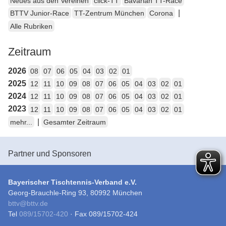
Neues aus den Vereinen
click-TT
Bavarian TT-Race
|
BTTV Junior-Race
TT-Zentrum München
Corona
Alle Rubriken
Zeitraum
2026
08
07
06
05
04
03
02
01
2025
12
11
10
09
08
07
06
05
04
03
02
01
2024
12
11
10
09
08
07
06
05
04
03
02
01
2023
12
11
10
09
08
07
06
05
04
03
02
01
|
mehr...
Gesamter Zeitraum
Partner und Sponsoren
Bayerischer Tischtennis-Verband e.V.
Georg-Brauchle-Ring 93, 80992 München
bttv
@
bttv.de
Tel
089/15702-420
· Fax 089/15702-424