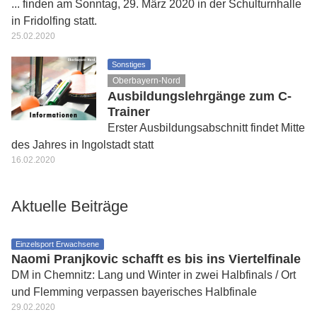
... finden am Sonntag, 29. März 2020 in der Schulturnhalle
in Fridolfing statt.
25.02.2020
Sonstiges
Oberbayern-Nord
Ausbildungslehrgänge zum C-
Trainer
Erster Ausbildungsabschnitt findet Mitte
des Jahres in Ingolstadt statt
16.02.2020
Aktuelle Beiträge
Einzelsport Erwachsene
Naomi Pranjkovic schafft es bis ins Viertelfinale
DM in Chemnitz: Lang und Winter in zwei Halbfinals / Ort
und Flemming verpassen bayerisches Halbfinale
29.02.2020