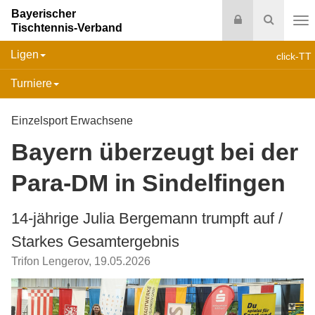
Bayerischer
Login
Suche
Tischtennis-Verband
Na
Ligen
click-TT
Turniere
Einzelsport Erwachsene
Bayern überzeugt bei der
Para-DM in Sindelfingen
14-jährige Julia Bergemann trumpft auf /
Starkes Gesamtergebnis
Trifon Lengerov
,
19.05.2026