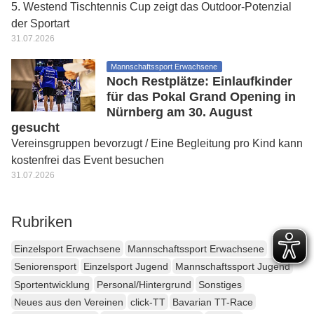
5. Westend Tischtennis Cup zeigt das Outdoor-Potenzial
der Sportart
31.07.2026
Mannschaftssport Erwachsene
Noch Restplätze: Einlaufkinder
für das Pokal Grand Opening in
Nürnberg am 30. August
gesucht
Vereinsgruppen bevorzugt / Eine Begleitung pro Kind kann
kostenfrei das Event besuchen
31.07.2026
Rubriken
Einzelsport Erwachsene
Mannschaftssport Erwachsene
Seniorensport
Einzelsport Jugend
Mannschaftssport Jugend
Sportentwicklung
Personal/Hintergrund
Sonstiges
Neues aus den Vereinen
click-TT
Bavarian TT-Race