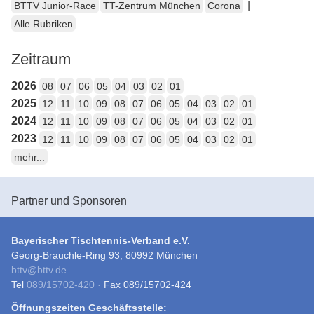
|
BTTV Junior-Race
TT-Zentrum München
Corona
Alle Rubriken
Zeitraum
2026
08
07
06
05
04
03
02
01
2025
12
11
10
09
08
07
06
05
04
03
02
01
2024
12
11
10
09
08
07
06
05
04
03
02
01
2023
12
11
10
09
08
07
06
05
04
03
02
01
mehr...
Partner und Sponsoren
Bayerischer Tischtennis-Verband e.V.
Georg-Brauchle-Ring 93, 80992 München
bttv
@
bttv.de
Tel
089/15702-420
· Fax 089/15702-424
Öffnungszeiten Geschäftsstelle: