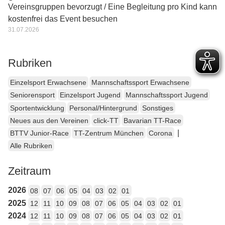
Vereinsgruppen bevorzugt / Eine Begleitung pro Kind kann
kostenfrei das Event besuchen
31.07.2026
Rubriken
Einzelsport Erwachsene
Mannschaftssport Erwachsene
Seniorensport
Einzelsport Jugend
Mannschaftssport Jugend
Sportentwicklung
Personal/Hintergrund
Sonstiges
Neues aus den Vereinen
click-TT
Bavarian TT-Race
|
BTTV Junior-Race
TT-Zentrum München
Corona
Alle Rubriken
Zeitraum
2026
08
07
06
05
04
03
02
01
2025
12
11
10
09
08
07
06
05
04
03
02
01
2024
12
11
10
09
08
07
06
05
04
03
02
01