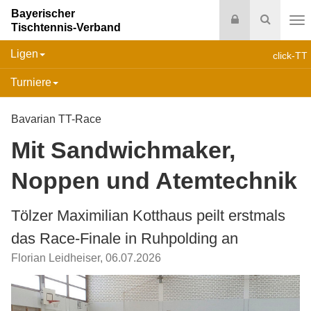
Bayerischer
Login
Suche
Tischtennis-Verband
Na
Ligen
click-TT
Turniere
Bavarian TT-Race
Mit Sandwichmaker,
Noppen und Atemtechnik
Tölzer Maximilian Kotthaus peilt erstmals
das Race-Finale in Ruhpolding an
Florian Leidheiser
,
06.07.2026